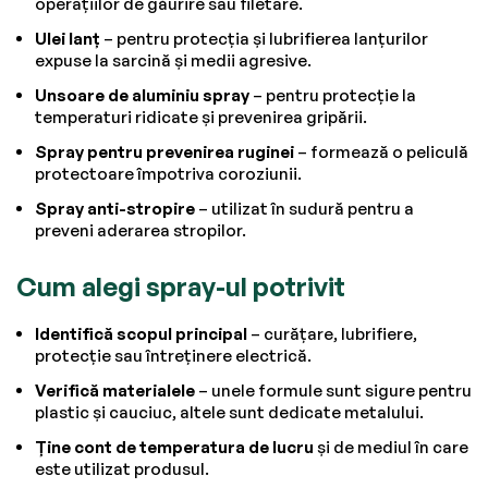
operațiilor de găurire sau filetare.
Ulei lanț
– pentru protecția și lubrifierea lanțurilor
expuse la sarcină și medii agresive.
Unsoare de aluminiu spray
– pentru protecție la
temperaturi ridicate și prevenirea gripării.
Spray pentru prevenirea ruginei
– formează o peliculă
protectoare împotriva coroziunii.
Spray anti-stropire
– utilizat în sudură pentru a
preveni aderarea stropilor.
Cum alegi spray-ul potrivit
Identifică scopul principal
– curățare, lubrifiere,
protecție sau întreținere electrică.
Verifică materialele
– unele formule sunt sigure pentru
plastic și cauciuc, altele sunt dedicate metalului.
Ține cont de temperatura de lucru
și de mediul în care
este utilizat produsul.