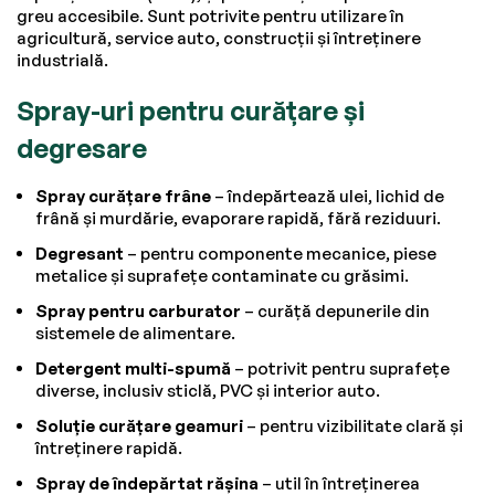
greu accesibile. Sunt potrivite pentru utilizare în
agricultură, service auto, construcții și întreținere
industrială.
Spray-uri pentru curățare și
degresare
Spray curățare frâne
– îndepărtează ulei, lichid de
frână și murdărie, evaporare rapidă, fără reziduuri.
Degresant
– pentru componente mecanice, piese
metalice și suprafețe contaminate cu grăsimi.
Spray pentru carburator
– curăță depunerile din
sistemele de alimentare.
Detergent multi-spumă
– potrivit pentru suprafețe
diverse, inclusiv sticlă, PVC și interior auto.
Soluție curățare geamuri
– pentru vizibilitate clară și
întreținere rapidă.
Spray de îndepărtat rășina
– util în întreținerea