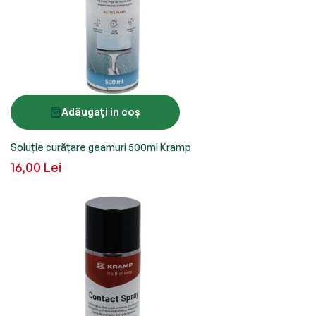
Adăugați in coș
Soluție curățare geamuri 500ml Kramp
16,00 Lei