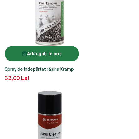
Adăugați in coș
Spray de îndepărtat rășina Kramp
33,00 Lei