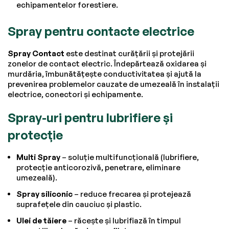
echipamentelor forestiere.
Spray pentru contacte electrice
Spray Contact
este destinat curățării și protejării
zonelor de contact electric. Îndepărtează oxidarea și
murdăria, îmbunătățește conductivitatea și ajută la
prevenirea problemelor cauzate de umezeală în instalații
electrice, conectori și echipamente.
Spray-uri pentru lubrifiere și
protecție
Multi Spray
– soluție multifuncțională (lubrifiere,
protecție anticorozivă, penetrare, eliminare
umezeală).
Spray siliconic
– reduce frecarea și protejează
suprafețele din cauciuc și plastic.
Ulei de tăiere
– răcește și lubrifiază în timpul