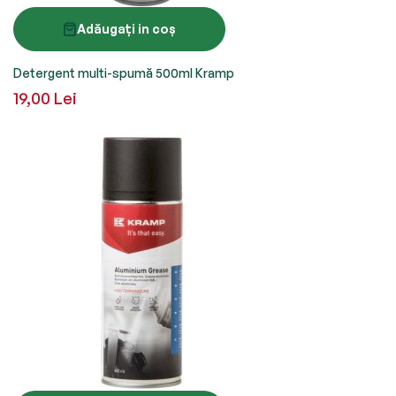
Adăugați in coș
Detergent multi-spumă 500ml Kramp
19,00 Lei