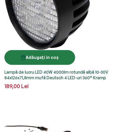
Adăugați in coș
Lampă de lucru LED 40W 4000lm rotundă albă 10-30V
84x126x71,8mm mufă Deutsch 4 LED-uri 360° Kramp
189,00 Lei