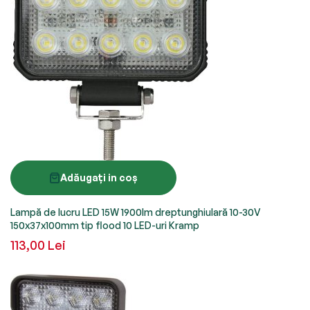
Adăugați in coș
Lampă de lucru LED 15W 1900lm dreptunghiulară 10-30V
150x37x100mm tip flood 10 LED-uri Kramp
113,00 Lei