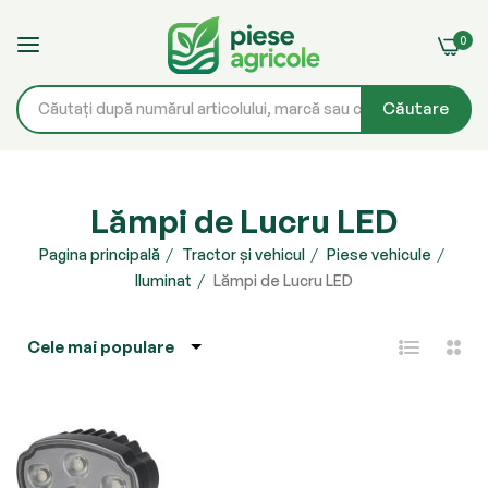
0
Căutare
Mergeți
la
Lămpi de Lucru LED
Conținut
Pagina principală
Tractor și vehicul
Piese vehicule
Iluminat
Lămpi de Lucru LED