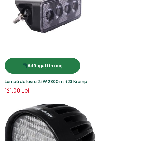
Adăugați in coș
Lampă de lucru 24W 2800lm R23 Kramp
121,00 Lei