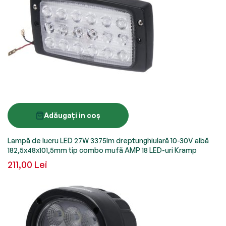
Adăugați in coș
Lampă de lucru LED 27W 3375lm dreptunghiulară 10-30V albă
182,5x48x101,5mm tip combo mufă AMP 18 LED-uri Kramp
211,00 Lei