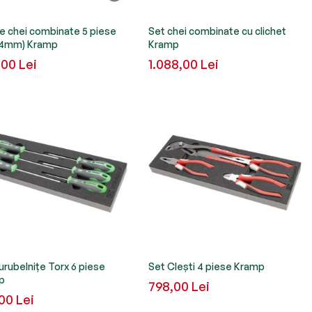
e chei combinate 5 piese
Set chei combinate cu clichet
24mm) Kramp
Kramp
00 Lei
1.088,00 Lei
urubelnițe Torx 6 piese
Set Clești 4 piese Kramp
p
798,00 Lei
00 Lei