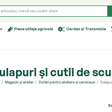
or
Piese utilaje agricole
Cardan și Transmisie
ulapuri și cutii de scu
Magazin și atelier
Dotări pentru ateliere și serviceuri
Dulapur
So