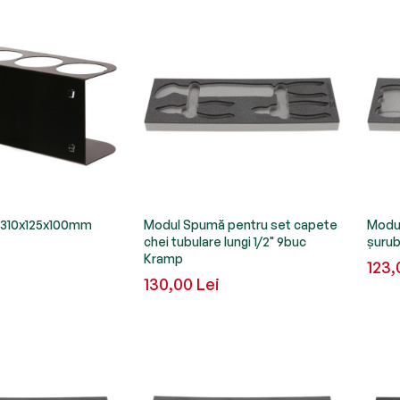
 310x125x100mm
Modul Spumă pentru set capete
Modul
chei tubulare lungi 1/2" 9buc
șurub
Kramp
123,
130,00 Lei