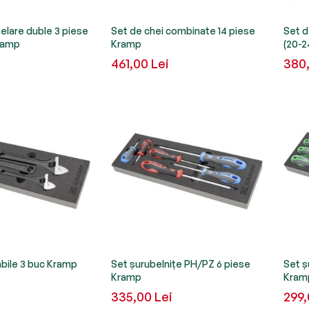
nelare duble 3 piese
Set de chei combinate 14 piese
Set d
ramp
Kramp
(20-
i
461,00 Lei
380,
abile 3 buc Kramp
Set șurubelnițe PH/PZ 6 piese
Set ș
Kramp
Kram
335,00 Lei
299,