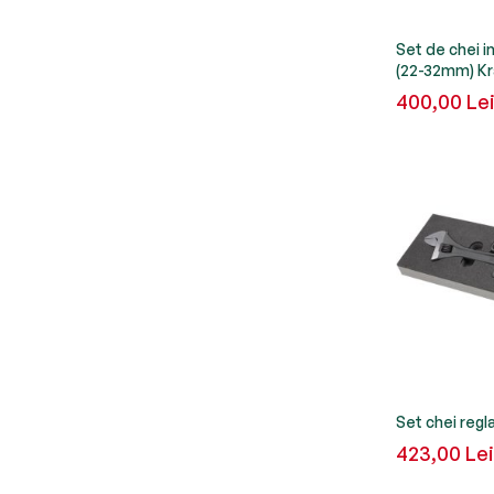
Set de chei i
(22-32mm) K
400,00 Le
Set chei regl
423,00 Lei