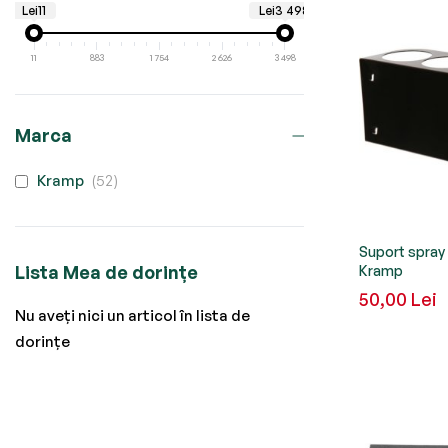
Lei11
Lei3 498
11
883
1 754
2 626
3 498
Marca
produse
Kramp
52
Suport spray
Lista Mea de dorințe
Kramp
50,00 Lei
Nu aveți nici un articol în lista de
dorințe