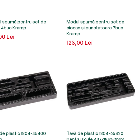
 spumă pentru set de
Modul spumă pentru set de
i 4buc Kramp
ciocan și punctatoare 7buc
Kramp
00 Lei
123,00 Lei
de plastic 1804-45400
Tavă de plastic 1804-65420
p
pentru scule 437x181x50mm