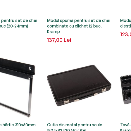
pentru set de chei
Modul spumă pentru set de chei
Modul
buc (20-24mm)
combinate cu clichet 12 buc.
cleșt
Kramp
123,
137,00 Lei
de hârtie 310x60mm
Cutie din metal pentru scule
Tavă 
1804-82420 Gri Oțel
Kram