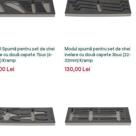
 Spumă pentru set de chei
Modul spumă pentru set de chei
re cu două capete 7buc (6-
inelare cu două capete 3buc (22-
) Kramp
32mm) Kramp
00 Lei
130,00 Lei