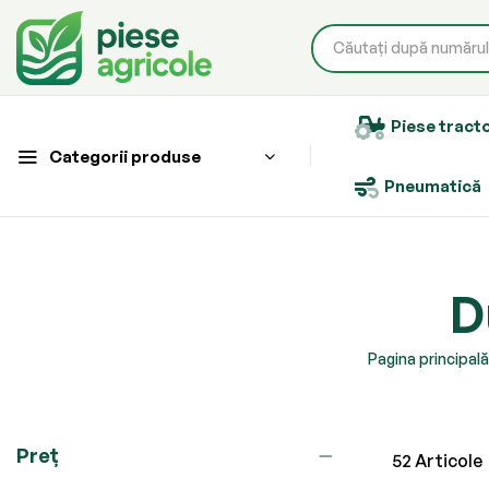
Piese tract
Categorii produse
Pneumatică
D
Pagina principală
Preț
52
Articole