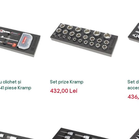
 clichet și
Set prize Kramp
Set d
" 41 piese Kramp
acces
432,00 Lei
436,