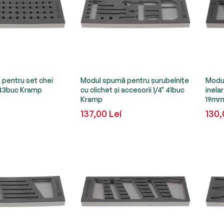
pentru set chei
Modul spumă pentru șurubelnițe
Modul
" 43buc Kramp
cu clichet și accesorii 1/4" 41buc
inela
Kramp
19mm
137,00 Lei
130,