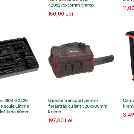
420x295x55mm Kramp
11,0
150,00 Lei
tic 1804-82420
Geantă transport pentru
Căruc
e scule Lățime
ferăstrău cu lanț 320x500mm
Kram
Înălțime 60mm
Kramp
3.49
197,00 Lei