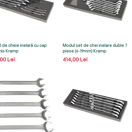
 de cheie inelară cu cap
Modul set de chei inelare duble 7
his Kramp
piese (6-19mm) Kramp
00 Lei
414,00 Lei