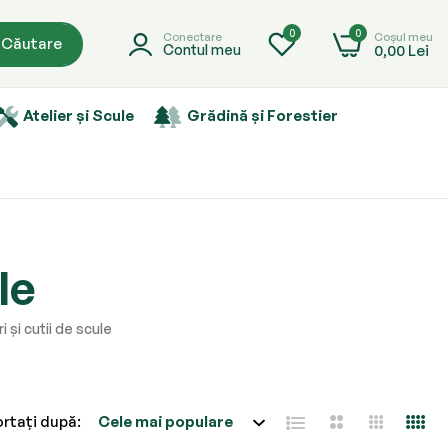
0
0
Coșul meu
Conectare
Căutare
0,00 Lei
Contul meu
Atelier și Scule
Grădină și Forestier
le
i și cutii de scule
rtați după