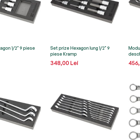
agon 1/2" 9 piese
Set prize Hexagon lung 1/2" 9
Modul
piese Kramp
desc
348,00 Lei
456,