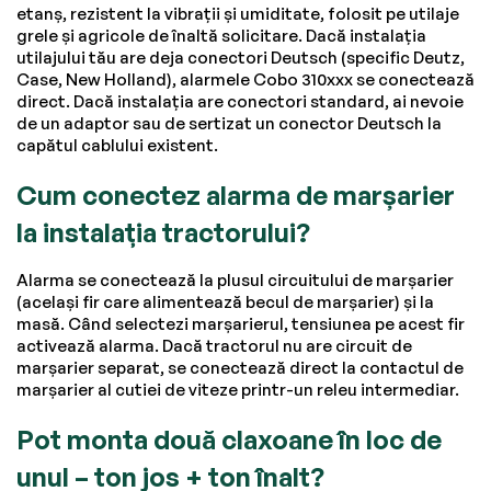
etanș, rezistent la vibrații și umiditate, folosit pe utilaje
grele și agricole de înaltă solicitare. Dacă instalația
utilajului tău are deja conectori Deutsch (specific Deutz,
Case, New Holland), alarmele Cobo 310xxx se conectează
direct. Dacă instalația are conectori standard, ai nevoie
de un adaptor sau de sertizat un conector Deutsch la
capătul cablului existent.
Cum conectez alarma de marșarier
la instalația tractorului?
Alarma se conectează la plusul circuitului de marșarier
(același fir care alimentează becul de marșarier) și la
masă. Când selectezi marșarierul, tensiunea pe acest fir
activează alarma. Dacă tractorul nu are circuit de
marșarier separat, se conectează direct la contactul de
marșarier al cutiei de viteze printr-un releu intermediar.
Pot monta două claxoane în loc de
unul – ton jos + ton înalt?