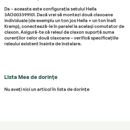
Da – aceasta este configurația setului Hella
3AG003399101. Dacă vrei să montezi două claxoane
individuale (de exemplu un ton jos Hella + un ton înalt
Kramp), conectează-le în paralel la același comutator de
claxon. Asigură-te că releul de claxon suportă suma
curenților celor două claxoane – verifică specificațiile
releului existent înainte de instalare.
Lista Mea de dorințe
Nu aveți nici un articol în lista de dorințe