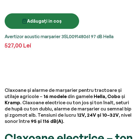
Adăugați in coș
Avertizor acustic marșarier 3SL009148061 97 dB Hella
527,00 Lei
Claxoane și alarme de marșarier pentru tractoare și
utilaje agricole –
16 modele
din gamele
Hella, Cobo
și
Kramp
. Claxoane electrice cu ton jos și ton înalt, seturi
de hupă cu ton dublu, alarme de marșarier cu semnal bip
și zgomot alb. Tensiuni de lucru
12V, 24V și 10–32V
, nivel
sonor între
95 și 116 dB(A)
.
Claxoane electrice – ton