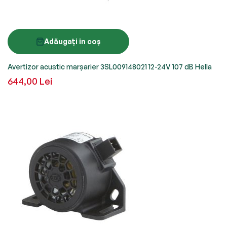
Adăugați in coș
Avertizor acustic marșarier 3SL009148021 12-24V 107 dB Hella
644,00 Lei