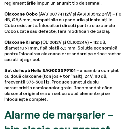
reglementările impun un anumit tip de semnal.
Claxoane Cobo
(AV31007741 12V și AV31010542 24V) – 110
dB, Ø8,5 mm, compatibile cu panourile și instalațiile
Cobo existente. Înlocuitori direcți pentru claxoanele
Cobo uzate sau defecte, fără modificări de cablaj.
Claxoane Kramp
(CL10012V și CL10024V) – 112 dB,
diametru 91 mm, fișă plată 6,3 mm. Soluția economică
pentru înlocuirea claxoanelor standard pe orice tractor
sau utilaj agricol.
Set de hupă Hella 3AG003399101
– ansamblu complet
cu două claxoane (ton jos + ton înalt), 24V, 110 dB,
frecvență 375-500 Hz. Produce sunetul dublu
caracteristic camioanelor grele. Recomandat când
claxonul original era un set cu două elemente și se
înlocuiește complet.
Alarme de marșarier –