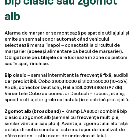
bip clasic sau zgomot
alb
Alarma de marșarier se montează pe spatele utilajului și
emite un semnal sonor automat când vehiculul
selectează mersul înapoi – conectată la circuitul de
marșarier (aceeași alimentare ca becul de marșarier).
Obligatorie pe utilajele care lucrează în zone cu pietoni
sau în spații închise.
Bip clasic
– semnal intermitent la frecvență fixă, audibil
dar predictibil. Cobo 3100310000 și 3100460000 (10–32V,
95 dB, conector Deutsch), Hella 3SL009148061 (97 dB).
Variantele Cobo au conector Deutsch – robust, etanș,
specific utilajelor grele cu instalație electrică protejată.
Zgomot alb (broadband)
– Kramp LA80501 combină bip
clasic cu zgomot alb (semnal cu frecvențe multiple,
similar vântului sau ploii). Avantajul zgomotului alb față
de bip: direcția sunetului este mai ușor de localizat de
către pietoni – știu exact de unde vine utilajul.