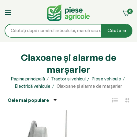
0
Căutare
Mergeți
la
Claxoane și alarme de
Conținut
marșarier
Pagina principală
Tractor și vehicul
Piese vehicule
Electrică vehicule
Claxoane și alarme de marșarier