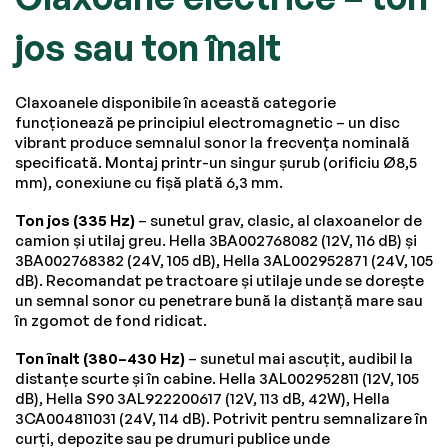
jos sau ton înalt
Claxoanele disponibile în această categorie
funcționează pe principiul electromagnetic – un disc
vibrant produce semnalul sonor la frecvența nominală
specificată. Montaj printr-un singur șurub (orificiu Ø8,5
mm), conexiune cu fișă plată 6,3 mm.
Ton jos (335 Hz)
– sunetul grav, clasic, al claxoanelor de
camion și utilaj greu. Hella 3BA002768082 (12V, 116 dB) și
3BA002768382 (24V, 105 dB), Hella 3AL002952871 (24V, 105
dB). Recomandat pe tractoare și utilaje unde se dorește
un semnal sonor cu penetrare bună la distanță mare sau
în zgomot de fond ridicat.
Ton înalt (380–430 Hz)
– sunetul mai ascuțit, audibil la
distanțe scurte și în cabine. Hella 3AL002952811 (12V, 105
dB), Hella S90 3AL922200617 (12V, 113 dB, 42W), Hella
3CA004811031 (24V, 114 dB). Potrivit pentru semnalizare în
curți, depozite sau pe drumuri publice unde