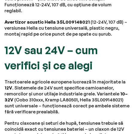
Funcționează 12-24V, 107 dB, cu opțiune de volum
reglabil.
Avertizor acustic Hella 3SL009148021
(12-24V, 107 dB) –
versiunea Hella cu tensiune universală, plastic negru,
montaj rapid pe orice punct de pe spate cu șurub.
12V sau 24V – cum
verifici și ce alegi
Tractoarele agricole europene lucrează în majoritate la
12V
. Sistemele de 24V sunt specifice camioanelor,
remorcilor și unor utilaje industriale grele. Variantele
10–
32V
(Cobo 310xxx, Kramp LA80501, Hella 3SL009148021)
sunt universale – funcționează corect pe ambele sisteme
fără verificare prealabilă.
Pentru claxoane și seturi de hupă, tensiunea trebuie să
coincidă exact cu tensiunea bateriei – un claxon de 12V