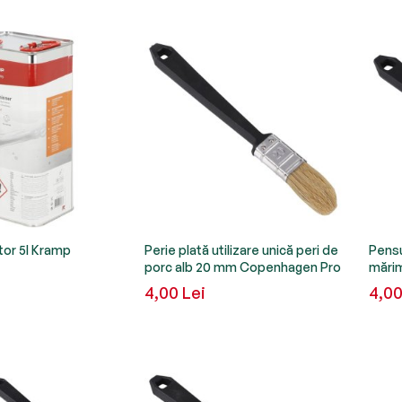
itor 5l Kramp
Perie plată utilizare unică peri de
Pensu
porc alb 20 mm Copenhagen Pro
mări
i
4,00 Lei
4,00