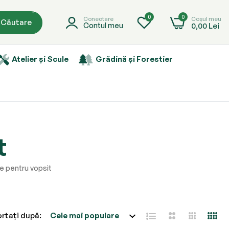
0
0
Coșul meu
Conectare
Căutare
0,00 Lei
Contul meu
Atelier și Scule
Grădină și Forestier
t
le pentru vopsit
rtați după