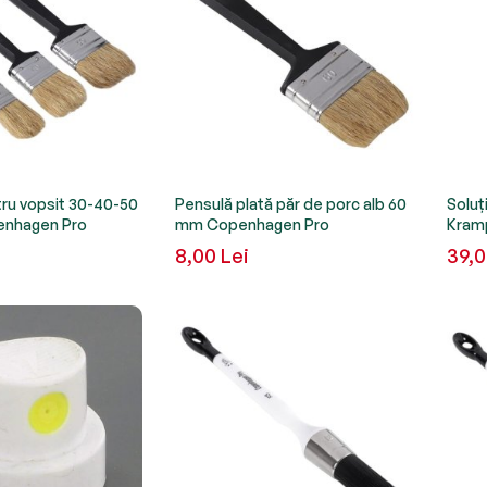
tru vopsit 30-40-50
Pensulă plată păr de porc alb 60
Soluț
enhagen Pro
mm Copenhagen Pro
Kram
8,00 Lei
39,0