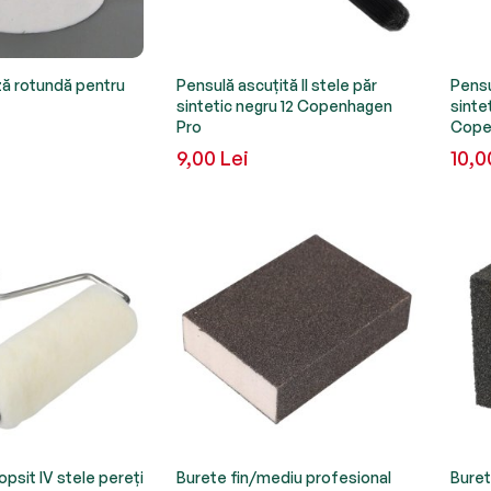
ă rotundă pentru
Pensulă ascuțită II stele păr
Pensu
sintetic negru 12 Copenhagen
sinte
Pro
Cope
9,00 Lei
10,0
opsit IV stele pereți
Burete fin/mediu profesional
Buret