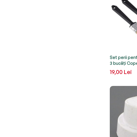
Set perii pen
3 bucăți Cop
19,00 Lei