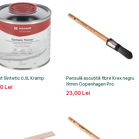
nt Sintetic 0.5L Kramp
Pensulă ascuțită fibre Krex negru
19mm Copenhagen Pro
0 Lei
23,00 Lei