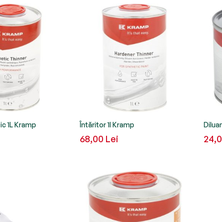
tic 1L Kramp
Întăritor 1l Kramp
Dilua
68,00 Lei
24,0