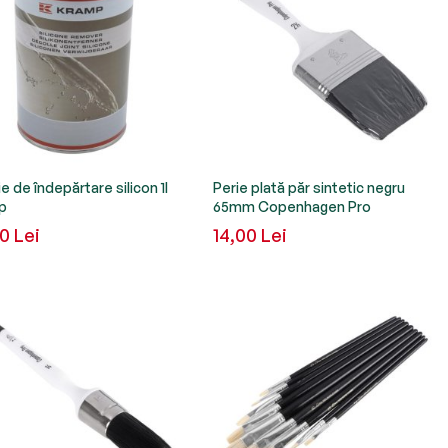
ie de îndepărtare silicon 1l
Perie plată păr sintetic negru
p
65mm Copenhagen Pro
0 Lei
14,00 Lei