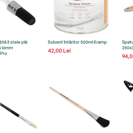
tă II stele păr
Solvent întăritor 500ml Kramp
Spat
ru 16mm
250x
42,00 Lei
Pro
94,0