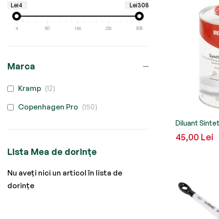
Lei4
Lei308
4
80
156
232
308
Marca
produse
Kramp
12
produse
Copenhagen Pro
150
Diluant Sinte
45,00 Lei
Lista Mea de dorințe
Nu aveți nici un articol în lista de
dorințe