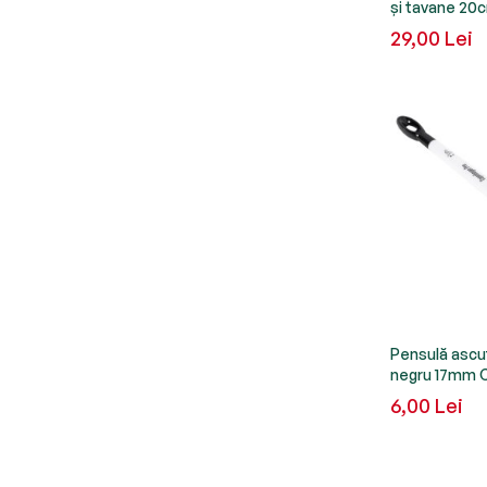
și tavane 2
29,00 Lei
Pensulă ascuț
negru 17mm 
6,00 Lei