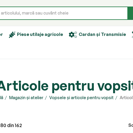
or
Piese utilaje agricole
Cardan și Transmisie
Articole pentru vopsi
lă
Magazin și atelier
Vopsele și articole pentru vopsit
Artico
-
80
din
162
So