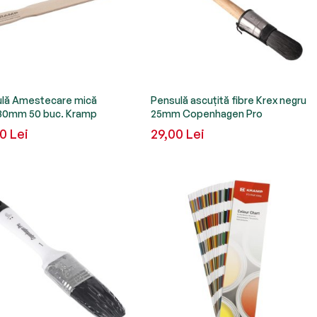
ulă Amestecare mică
Pensulă ascuțită fibre Krex negru
30mm 50 buc. Kramp
25mm Copenhagen Pro
0 Lei
29,00 Lei