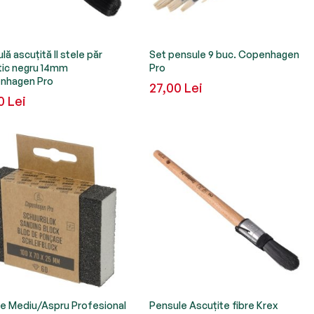
lă ascuțită II stele păr
Set pensule 9 buc. Copenhagen
tic negru 14mm
Pro
nhagen Pro
27,00 Lei
0 Lei
e Mediu/Aspru Profesional
Pensule Ascuțite fibre Krex