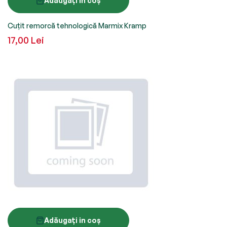
Adăugați in coș
Cuțit remorcă tehnologică Marmix Kramp
17,00 Lei
Adăugați in coș