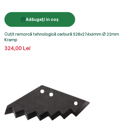
Adăugați in coș
Cuțit remorcă tehnologică carbură 528x274x6mm Ø 22mm
Kramp
324,00 Lei