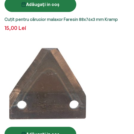
Adăugați in coș
Cuțit pentru cărucior malaxor Faresin 88x76x3 mm Kramp
15,00 Lei