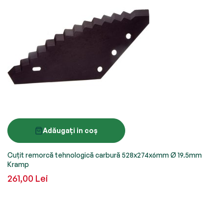
Adăugați in coș
Cuțit remorcă tehnologică carbură 528x274x6mm Ø 19.5mm
Kramp
261,00 Lei