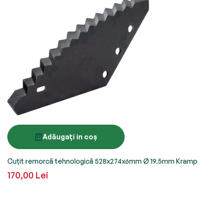
Adăugați in coș
Cuțit remorcă tehnologică 528x274x6mm Ø 19.5mm Kramp
170,00 Lei