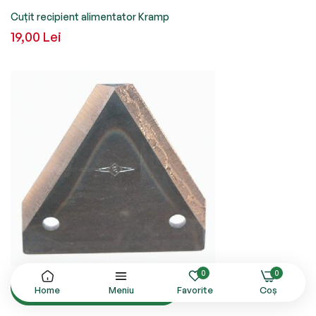
Cuțit recipient alimentator Kramp
19,00 Lei
0
0
Adăugați in coș
Home
Meniu
Favorite
Coș