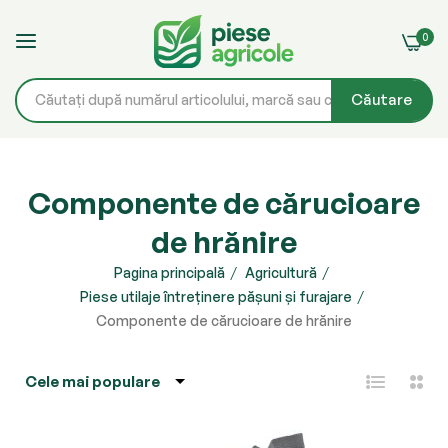
0
Căutare
Mergeți
la
Componente de cărucioare
Conținut
de hrănire
Pagina principală
Agricultură
Piese utilaje întreținere pășuni și furajare
Componente de cărucioare de hrănire