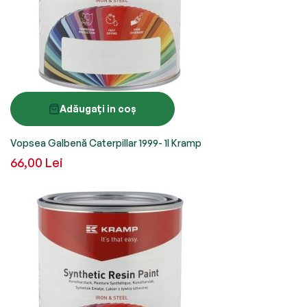
Adăugați in coș
Vopsea Galbenă Caterpillar 1999- 1l Kramp
66,00 Lei