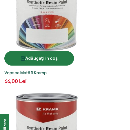
Adăugați in coș
Vopsea Mată 1l Kramp
66,00 Lei
Filtrare