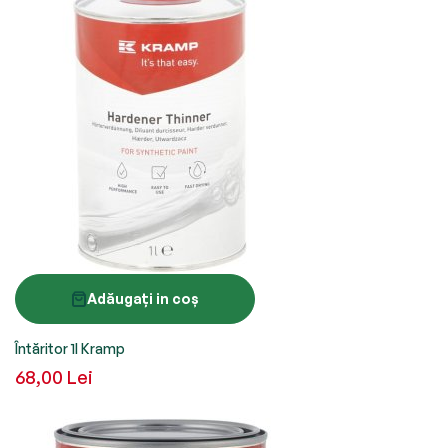
Adăugați in coș
Întăritor 1l Kramp
68,00 Lei