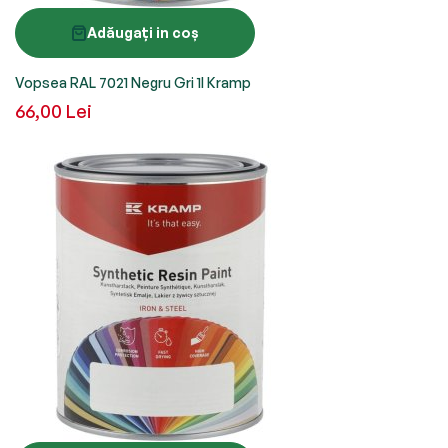
Adăugați in coș
Vopsea RAL 7021 Negru Gri 1l Kramp
66,00 Lei