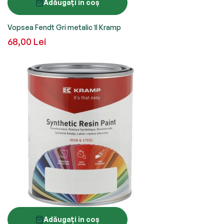
Adăugați in coș
Vopsea Fendt Gri metalic 1l Kramp
68,00 Lei
Adăugați in coș