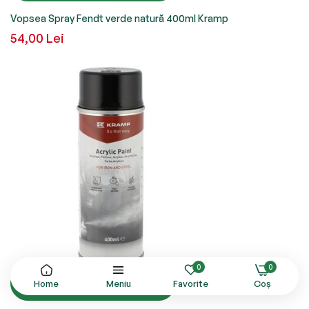
Vopsea Spray Fendt verde natură 400ml Kramp
54,00 Lei
0
0
Adăugați in coș
Home
Meniu
Favorite
Coș