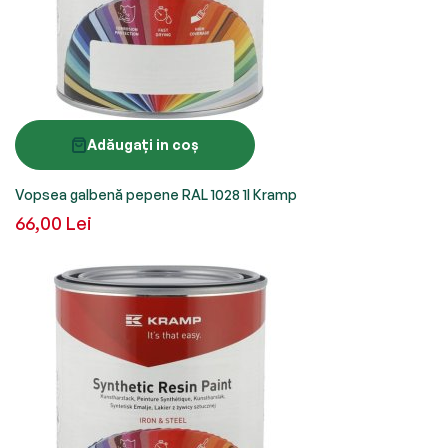
Adăugați in coș
Vopsea galbenă pepene RAL 1028 1l Kramp
66,00 Lei