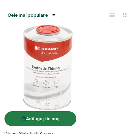
Adăugați in coș
Diluant Sintetic 1L Kramp