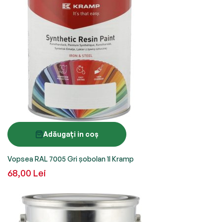
Adăugați in coș
Vopsea RAL 7005 Gri șobolan 1l Kramp
68,00 Lei