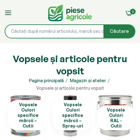
0
Căutare
Mergeți
la
Vopsele și articole pentru
Conținut
vopsit
Pagina principală
Magazin și atelier
Vopsele și articole pentru vopsit
Vopsele
Vopsele
Culori
Culori
Vopsele
specifice
specifice
Culori
mărcii –
mărcii –
RAL -
Cutii
Spray-uri
Cutii