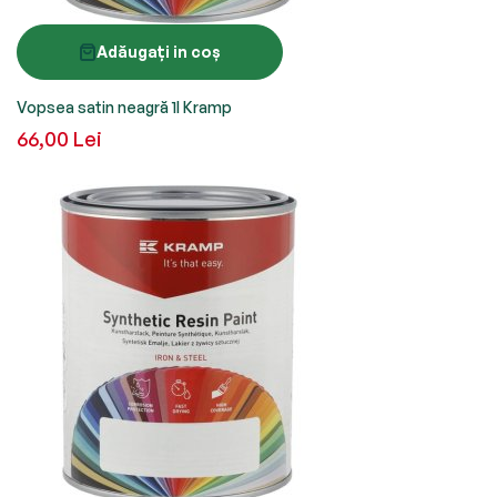
Adăugați in coș
Vopsea satin neagră 1l Kramp
66,00 Lei