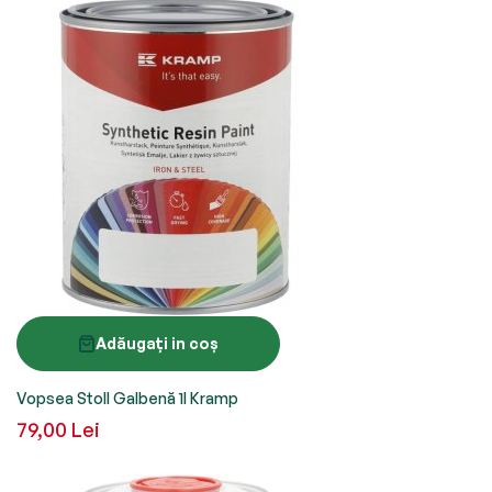
Adăugați in coș
Vopsea Stoll Galbenă 1l Kramp
79,00 Lei