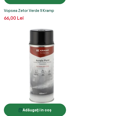
Vopsea Zetor Verde 1l Kramp
66,00 Lei
Adăugați in coș