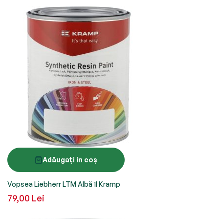
Adăugați in coș
Vopsea Liebherr LTM Albă 1l Kramp
79,00 Lei