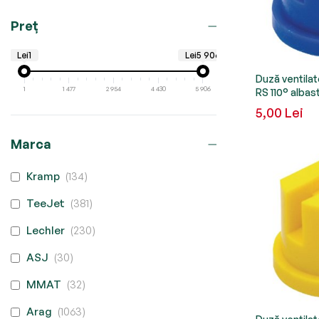
Preț
Lei1
Lei5 906
Duză ventila
1
1 477
2 954
4 430
5 906
RS 110° alba
5,00 Lei
Marca
produse
Kramp
134
produse
TeeJet
381
produse
Lechler
230
produse
ASJ
30
produse
MMAT
32
produse
Arag
1063