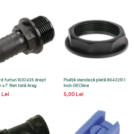
d furtun 1032425 drept
Piuliță olandeză plată 8042251 1
x 1" filet tată Arag
Inch GEOline
 Lei
5,00 Lei