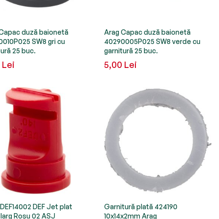
Capac duză baionetă
Arag Capac duză baionetă
010P025 SW8 gri cu
40290005P025 SW8 verde cu
tură 25 buc.
garnitură 25 buc.
 Lei
5,00 Lei
DEF14002 DEF Jet plat
Garnitură plată 424190
 larg Roșu 02 ASJ
10x14x2mm Arag