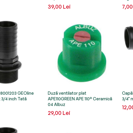
39,00 Lei
7,00
 8001203 GEOline
Duză ventilator plat
Capăt
3/4 inch Tată
APE110GREEN APE 110° Ceramică
3/4"
04 Albuz
12,0
29,00 Lei