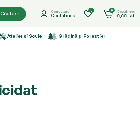
0
0
Coșul meu
Conectare
Căutare
0,00 Lei
Contul meu
Atelier și Scule
Grădină și Forestier
icidat