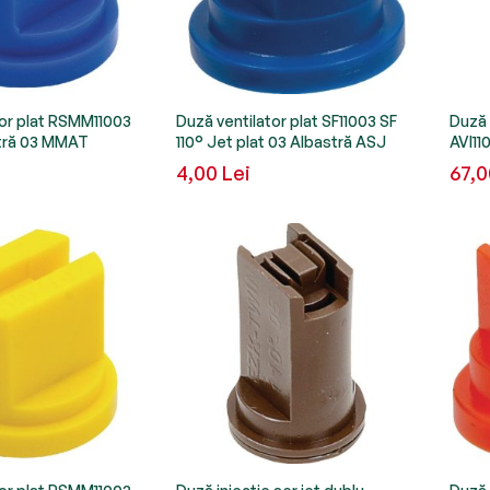
tor plat RSMM11003
Duză ventilator plat SF11003 SF
Duză 
stră 03 MMAT
110° Jet plat 03 Albastră ASJ
AVI11
4,00 Lei
67,0