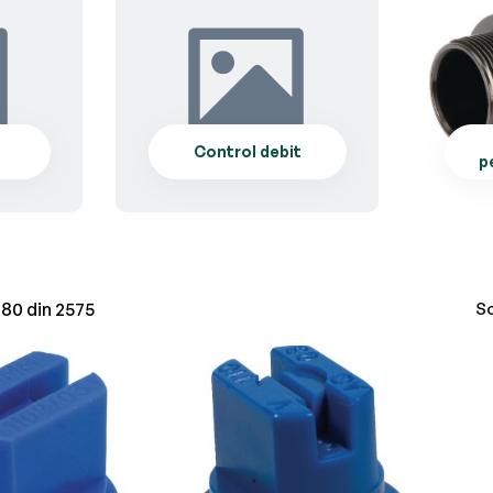
Control debit
p
-
80
din
2575
So