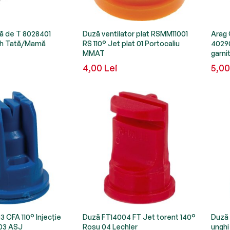
mă de T 8028401
Duză ventilator plat RSMM11001
Arag 
ch Tată/Mamă
RS 110° Jet plat 01 Portocaliu
40290
MMAT
garni
4,00 Lei
5,00
 CFA 110° Injecție
Duză FT14004 FT Jet torent 140°
Duză 
 03 ASJ
Roșu 04 Lechler
unghi