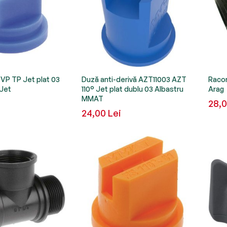
P TP Jet plat 03
Duză anti-derivă AZT11003 AZT
Racor
Jet
110° Jet plat dublu 03 Albastru
Arag
MMAT
28,0
24,00 Lei