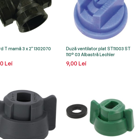
d T mamă 3 x 2" 1302070
Duză ventilator plat ST11003 ST
110° 03 Albastră Lechler
0 Lei
9,00 Lei