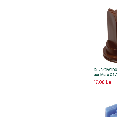
Duză CFA11005
aer Maro 05 
17,00 Lei