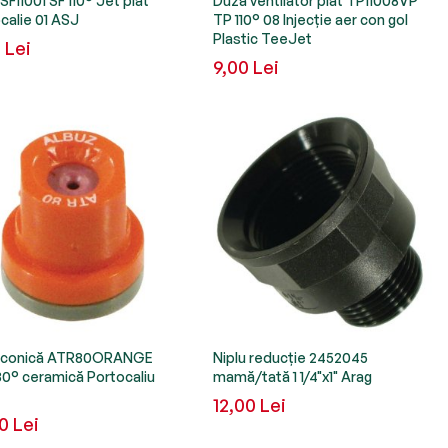
SF11001 SF 110° Jet plat
Duză ventilator plat TP11008VP
calie 01 ASJ
TP 110° 08 Injecție aer con gol
Plastic TeeJet
 Lei
9,00 Lei
 conică ATR80ORANGE
Niplu reducție 2452045
0° ceramică Portocaliu
mamă/tată 1 1/4"x1" Arag
z
12,00 Lei
0 Lei