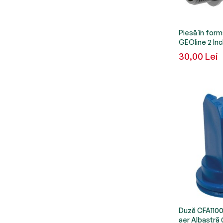
Piesă în for
GEOline 2 In
30,00 Lei
Duză CFA11003
aer Albastră