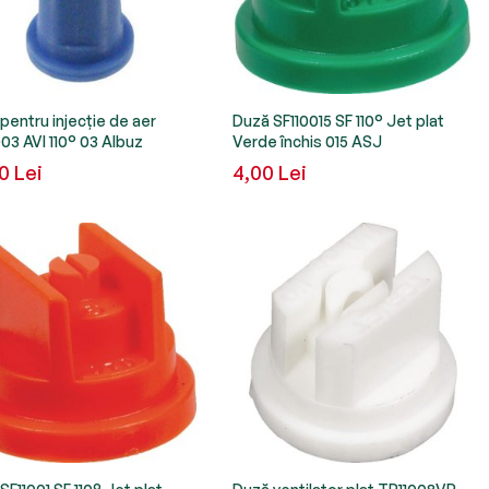
pentru injecție de aer
Duză SF110015 SF 110° Jet plat
003 AVI 110° 03 Albuz
Verde închis 015 ASJ
0 Lei
4,00 Lei