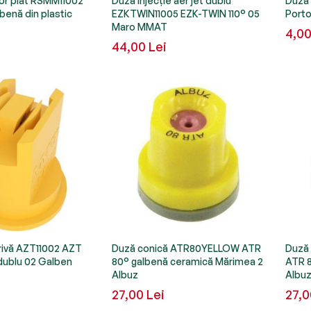
tor plat RSMM11002
Duză injecție aer jet dublu
Duză 
lbenă din plastic
EZKTWIN11005 EZK-TWIN 110° 05
Porto
Maro MMAT
4,00
44,00 Lei
rivă AZT11002 AZT
Duză conică ATR80YELLOW ATR
Duză
 dublu 02 Galben
80° galbenă ceramică Mărimea 2
ATR 8
Albuz
Albu
27,00 Lei
27,0