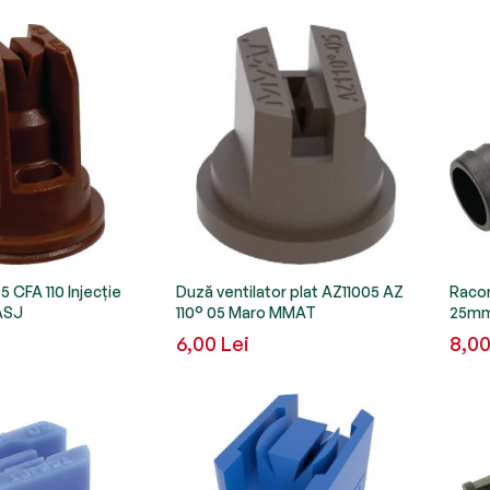
 CFA 110 Injecție
Duză ventilator plat AZ11005 AZ
Racor
ASJ
110° 05 Maro MMAT
25mm 
6,00 Lei
8,00