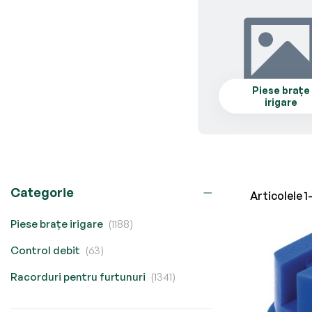
Piese brațe
irigare
Categorie
Articolele
1
produse
Piese brațe irigare
1188
produse
Control debit
63
produse
Racorduri pentru furtunuri
1341