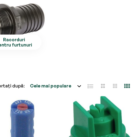
Racorduri
entru furtunuri
rtați după