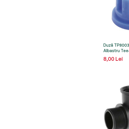
Duză TP8003V
Albastru Tee
8,00 Lei