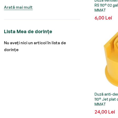
Duză ventila
RS 110° 02 ga
Arată mai mult
MMAT
6,00 Lei
Lista Mea de dorințe
Nu aveți nici un articol în lista de
dorințe
Duză anti-de
110° Jet plat
MMAT
24,00 Lei