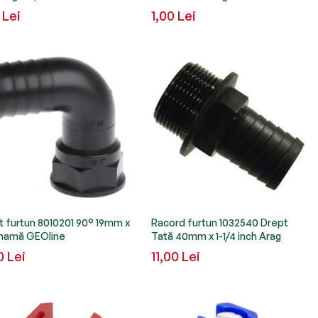
 Lei
1,00 Lei
 furtun 8010201 90° 19mm x
Racord furtun 1032540 Drept
 mamă GEOline
Tată 40mm x 1-1/4 inch Arag
0 Lei
11,00 Lei