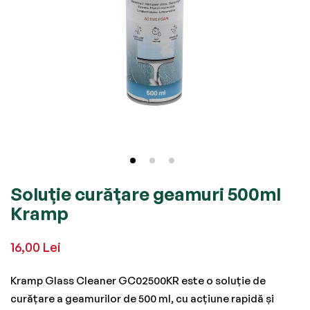
Skip
Soluție curățare geamuri 500ml
to
Kramp
the
beginning
16,00 Lei
of
the
Kramp Glass Cleaner GC02500KR este o soluție de
images
curățare a geamurilor de 500 ml, cu acțiune rapidă și
gallery