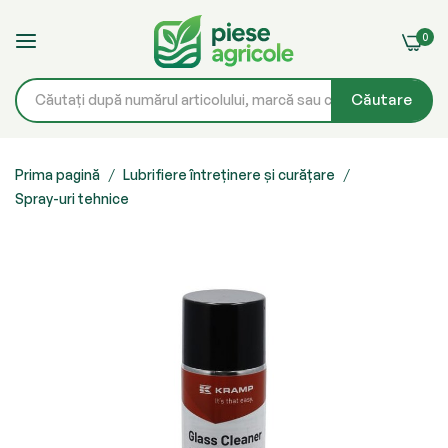
0
Căutare
Mergeți
la
Prima pagină
Lubrifiere întreținere și curățare
Spray-uri tehnice
Conținut
Skip
to
the
end
of
the
images
gallery