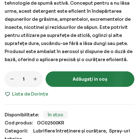
tehnologie de spumă activă. Conceput pentru a nu lăsa
urme, acest detergent este eficient în îndepărtarea
depunerilor de grăsime, amprentelor, excrementelor de
insecte, nicotinei și reziduurilor de săpun. Este potrivit
pentru utilizare pe suprafețe de sticlă, oglinzi și alte
suprafețe dure, uscându-se fără a lăsa dungi sau pete.
Produsul este ambalat în aerosol și dispune de o duză de
bază, oferind o aplicare precisă și o curățare eficientă.
Adăugați in coș
Lista de Dorințe
în stoc
Cod produs
GC02500KR
Categorii:
Lubrifiere întreținere și curățare
Spray-uri
tehnice