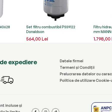
K040628
Set filtru combustibil P559122
Filtru hidra
Donaldson
mm MANN-
564,00 Lei
1.798,00 
de expediere
Datele firmei
Termeni și Condiții
Prelucrarea datelor cu carac
Politica de utilizare Cookie-
nt incluse și
le în limita