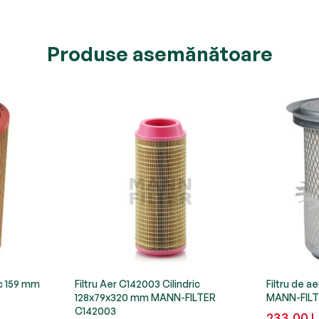
Produse asemănătoare
ic 159 mm
Filtru Aer C142003 Cilindric
Filtru de ae
128x79x320 mm MANN-FILTER
MANN-FILT
C142003
233,00 L