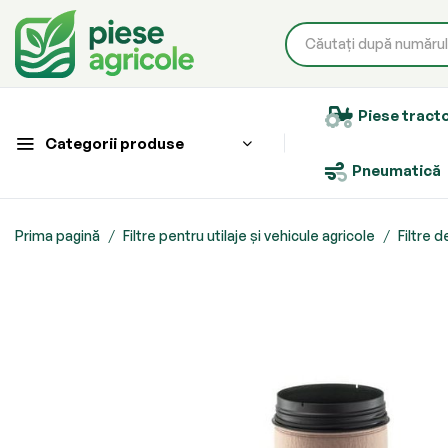
Piese tract
Categorii produse
Pneumatică
Prima pagină
Filtre pentru utilaje și vehicule agricole
Filtre d
Skip
to
the
end
of
the
images