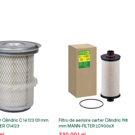
r Cilindric C 14 123 131 mm
Filtru de aerisire carter Cilindric 198
ER C14123
mm MANN-FILTER LC9006X
ei
330,00 Lei