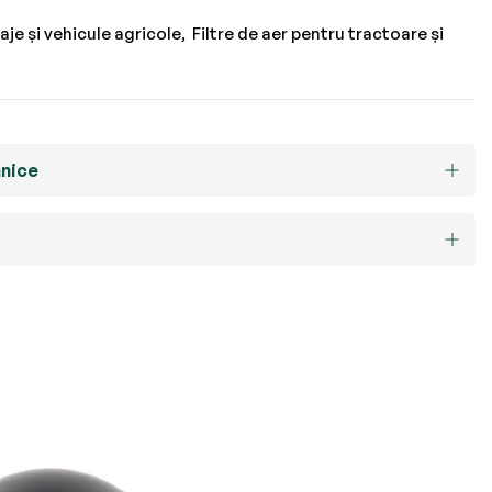
laje și vehicule agricole
Filtre de aer pentru tractoare și
hnice