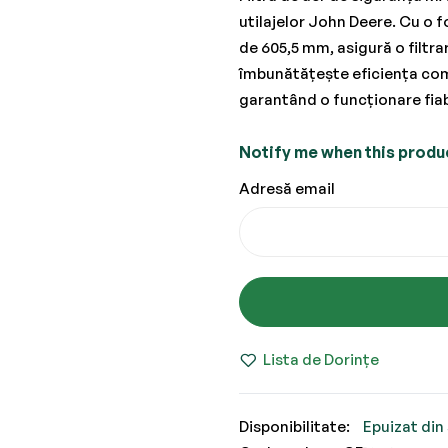
utilajelor John Deere. Cu o f
de 605,5 mm, asigură o filtr
îmbunătățește eficiența comb
garantând o funcționare fiabil
Notify me when this product
Adresă email
Lista de Dorințe
Epuizat din