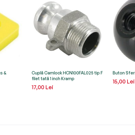
gs &
Cuplă Camlock HCN100FAL025 tip F
Buton Sfer
filet tată 1 inch Kramp
15,00 Lei
17,00 Lei