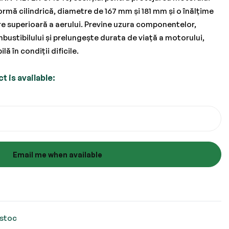
ormă cilindrică, diametre de 167 mm și 181 mm și o înălțime
are superioară a aerului. Previne uzura componentelor,
ustibilului și prelungește durata de viață a motorului,
ă în condiții dificile.
 is available:
Email me when available
 stoc