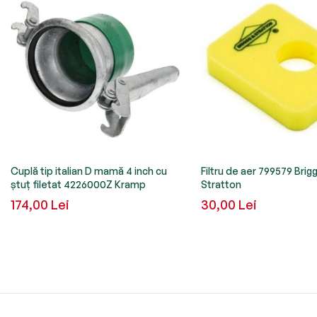
Cuplă tip italian D mamă 4 inch cu
Filtru de aer 799579 Brig
ștuț filetat 4226000Z Kramp
Stratton
174,00 Lei
30,00 Lei