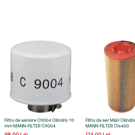
Filtru de aerisire C9004 Cilindric 70
Filtru de aer M&H Cilindr
mm MANN-FILTER C9004
MANN-FILTER C16400
98,00 Lei
174,00 Lei