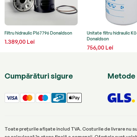
Filtru hidraulic P167796 Donaldson
Unitate filtru hidraulic 
Donaldson
1.389,00 Lei
756,00 Lei
Cumpărături sigure
Metode 
Toate prețurile afișate includ TVA. Costurile de livrare nu su
se calculează în etapa finală a comenzii. Ofertele sunt valabi