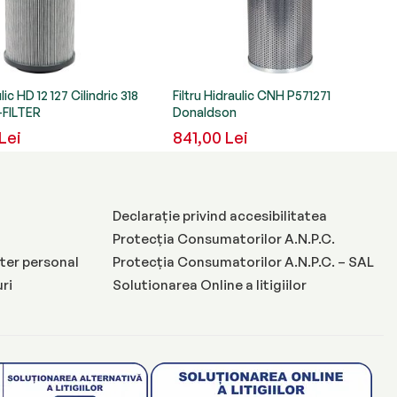
ulic HD 12 127 Cilindric 318
Filtru Hidraulic CNH P571271
FILTER
Donaldson
Lei
841,00 Lei
Declarație privind accesibilitatea
Protecția Consumatorilor A.N.P.C.
ter personal
Protecția Consumatorilor A.N.P.C. – SAL
uri
Solutionarea Online a litigiilor