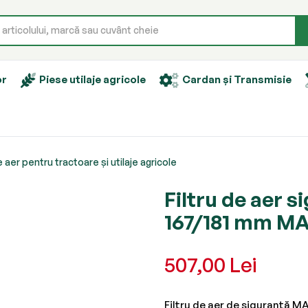
or
Piese utilaje agricole
Cardan și Transmisie
e aer pentru tractoare și utilaje agricole
Filtru de aer s
167/181 mm M
507,00 Lei
Filtru de aer de siguranță 