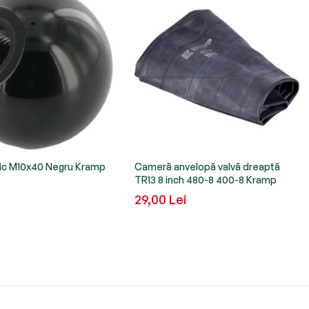
ic M10x40 Negru Kramp
Cameră anvelopă valvă dreaptă
TR13 8 inch 480-8 400-8 Kramp
29,00 Lei