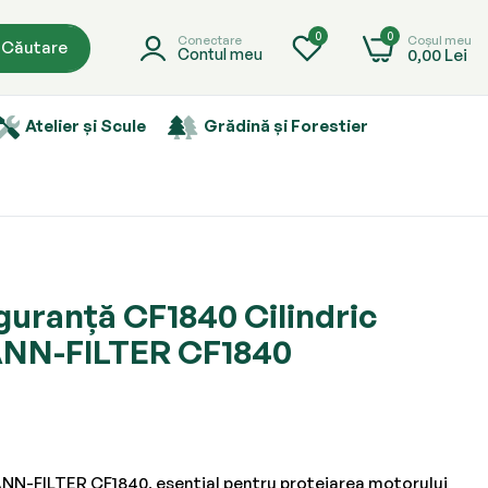
0
0
Coșul meu
Conectare
Căutare
0,00 Lei
Contul meu
Atelier și Scule
Grădină și Forestier
iguranță CF1840 Cilindric
ANN-FILTER CF1840
MANN-FILTER CF1840, esențial pentru protejarea motorului