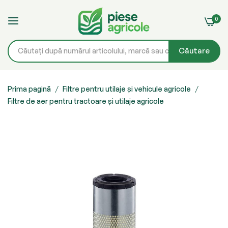
0
Căutare
Mergeți
la
Prima pagină
Filtre pentru utilaje și vehicule agricole
Filtre de aer pentru tractoare și utilaje agricole
Conținut
Skip
to
the
end
of
the
images
gallery