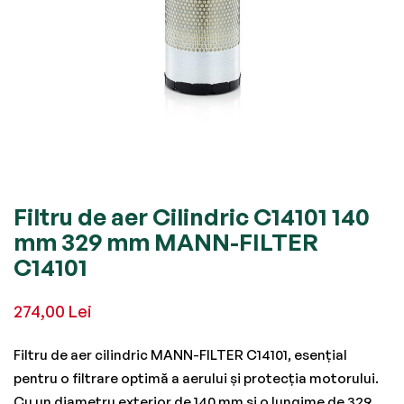
Skip
Filtru de aer Cilindric C14101 140
to
mm 329 mm MANN-FILTER
the
C14101
beginning
of
274,00 Lei
the
images
Filtru de aer cilindric MANN-FILTER C14101, esențial
gallery
pentru o filtrare optimă a aerului și protecția motorului.
Cu un diametru exterior de 140 mm și o lungime de 329