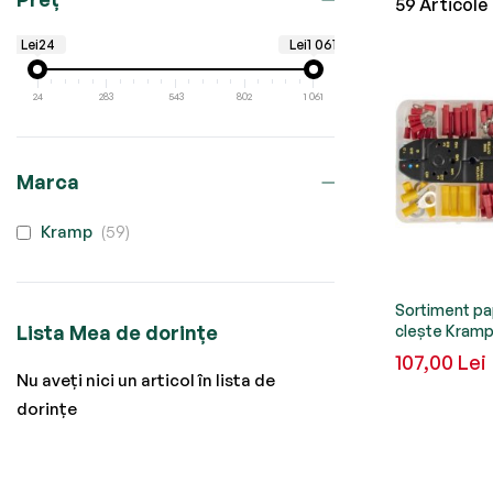
59
Articole
Lei24
Lei1 061
24
283
543
802
1 061
Marca
produse
Kramp
59
Sortiment pa
Lista Mea de dorințe
clește Kram
107,00 Lei
Nu aveți nici un articol în lista de
dorințe