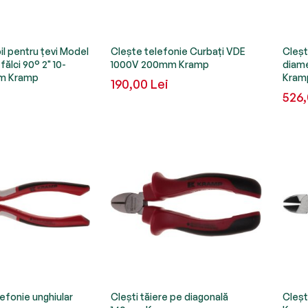
il pentru țevi Model
Clește telefonie Curbați VDE
Cleșt
fălci 90° 2" 10-
1000V 200mm Kramp
diam
m Kramp
Kram
190,00 Lei
526,
efonie unghiular
Clești tăiere pe diagonală
Cleșt