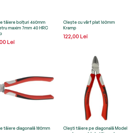
e tăiere bolțuri 460mm
Clește cu vârf plat 160mm
etru maxim 7mm 40 HRC
Kramp
p
122,00 Lei
00 Lei
e tăiere diagonală 180mm
Clești tăiere pe diagonală Model