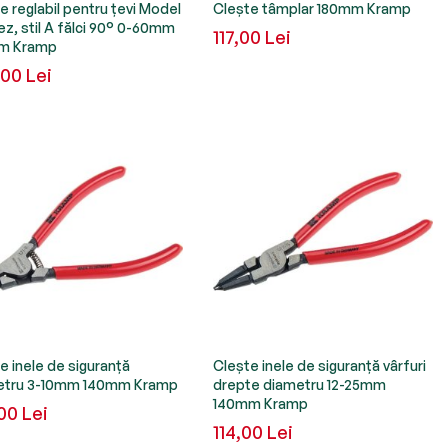
e reglabil pentru țevi Model
Clește tâmplar 180mm Kramp
z, stil A fălci 90° 0-60mm
117,00 Lei
m Kramp
00 Lei
e inele de siguranță
Clește inele de siguranță vârfuri
etru 3-10mm 140mm Kramp
drepte diametru 12-25mm
140mm Kramp
00 Lei
114,00 Lei