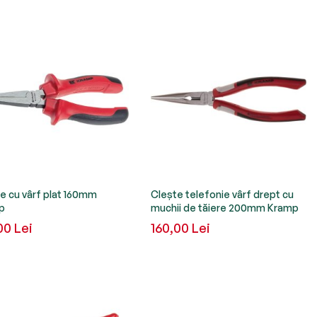
e cu vârf plat 160mm
Clește telefonie vârf drept cu
p
muchii de tăiere 200mm Kramp
00 Lei
160,00 Lei