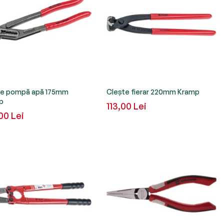
te pompă apă 175mm
Clește fierar 220mm Kramp
p
113,00 Lei
00 Lei