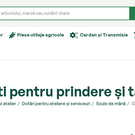
or
Piese utilaje agricole
Cardan și Transmisie
i pentru prindere și 
i atelier
Dotări pentru ateliere și serviceuri
Scule de mână
C