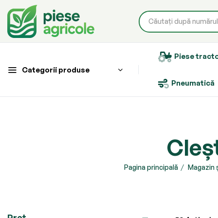
Piese tract
Categorii produse
Pneumatică
Cleșt
Pagina principală
Magazin ș
Preț