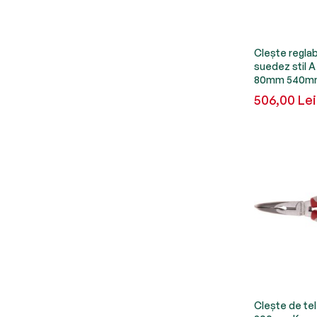
Clește reglab
suedez stil A 
80mm 540m
506,00 Lei
Clește de tel