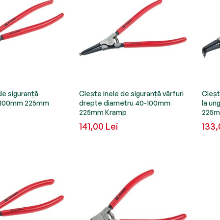
de siguranță
Clește inele de siguranță vârfuri
Cleșt
0-100mm 225mm
drepte diametru 40-100mm
la un
225mm Kramp
225m
141,00 Lei
133,