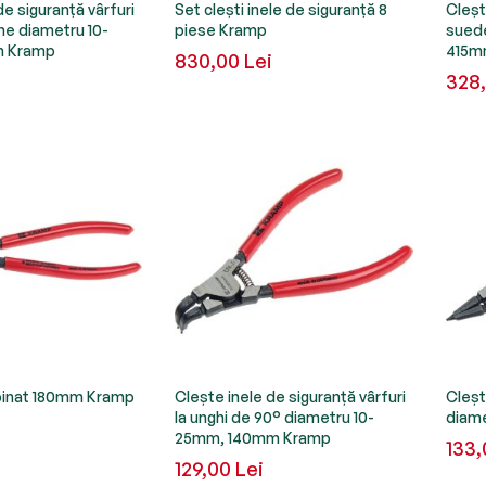
de siguranță vârfuri
Set clești inele de siguranță 8
Cleșt
ne diametru 10-
piese Kramp
suede
 Kramp
415m
830,00 Lei
328,
inat 180mm Kramp
Clește inele de siguranță vârfuri
Cleșt
la unghi de 90° diametru 10-
diam
25mm, 140mm Kramp
133,
129,00 Lei