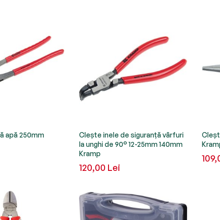
ă apă 250mm
Clește inele de siguranță vârfuri
Cleșt
la unghi de 90° 12-25mm 140mm
Kram
Kramp
109,
120,00 Lei