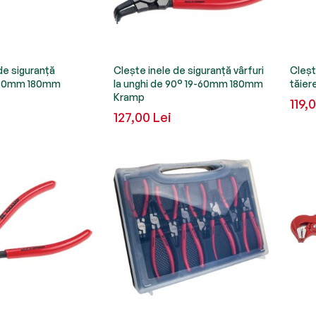
de siguranță
Clește inele de siguranță vârfuri
Cleșt
-60mm 180mm
la unghi de 90° 19-60mm 180mm
tăier
Kramp
119,
127,00 Lei