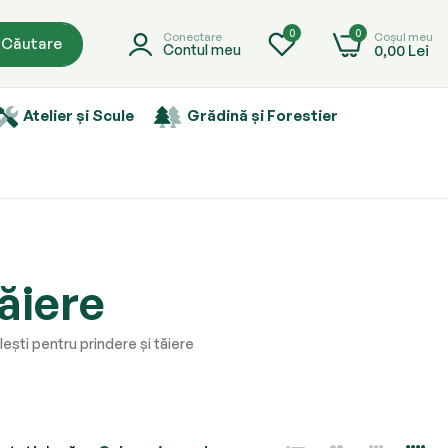
0
0
Coșul meu
Conectare
Căutare
0,00 Lei
Contul meu
Atelier și Scule
Grădină și Forestier
tăiere
lești pentru prindere și tăiere