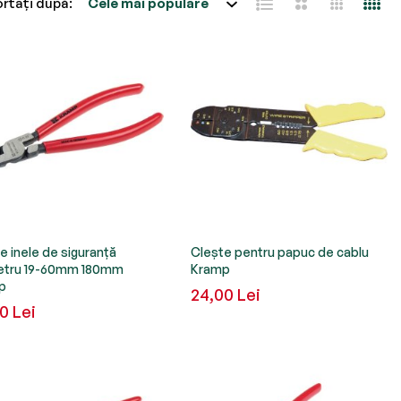
rtați după
e inele de siguranță
Clește pentru papuc de cablu
etru 19-60mm 180mm
Kramp
p
24,00 Lei
0 Lei