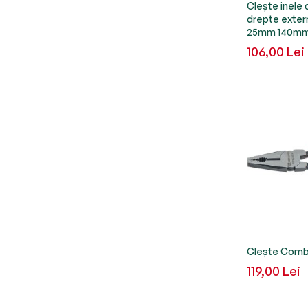
Clește inele 
drepte exter
25mm 140mm
106,00 Lei
Clește Comb
119,00 Lei