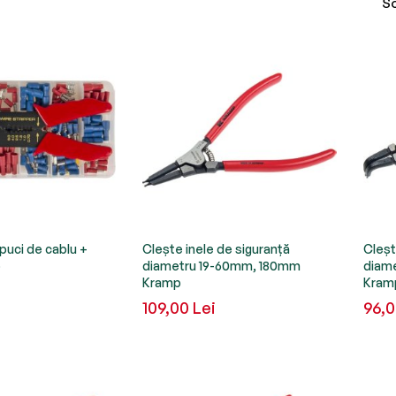
So
puci de cablu +
Clește inele de siguranță
Cleșt
p
diametru 19-60mm, 180mm
diam
Kramp
Kram
109,00 Lei
96,0