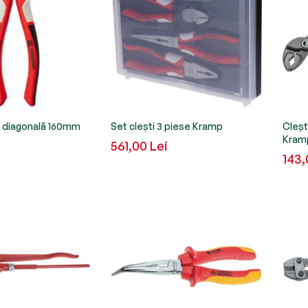
e diagonală 160mm
Set clești 3 piese Kramp
Cleș
Kram
561,00 Lei
143,