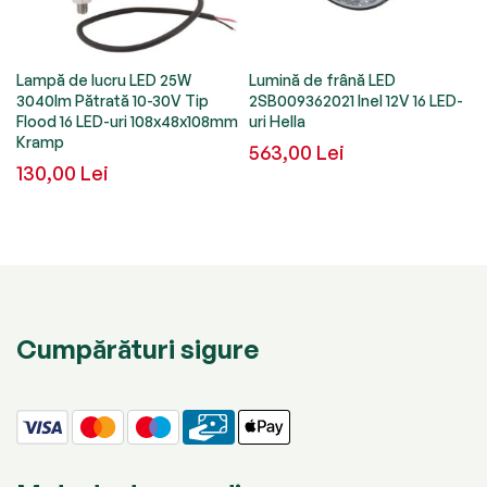
Lampă de lucru LED 25W
Lumină de frână LED
3040lm Pătrată 10-30V Tip
2SB009362021 Inel 12V 16 LED-
Flood 16 LED-uri 108x48x108mm
uri Hella
Kramp
563,00 Lei
130,00 Lei
Cumpărături sigure