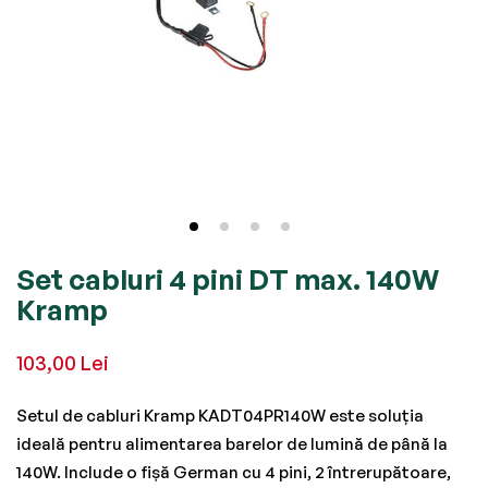
Skip
Set cabluri 4 pini DT max. 140W
to
Kramp
the
beginning
103,00 Lei
of
the
Setul de cabluri Kramp KADT04PR140W este soluția
images
ideală pentru alimentarea barelor de lumină de până la
gallery
140W. Include o fișă German cu 4 pini, 2 întrerupătoare,