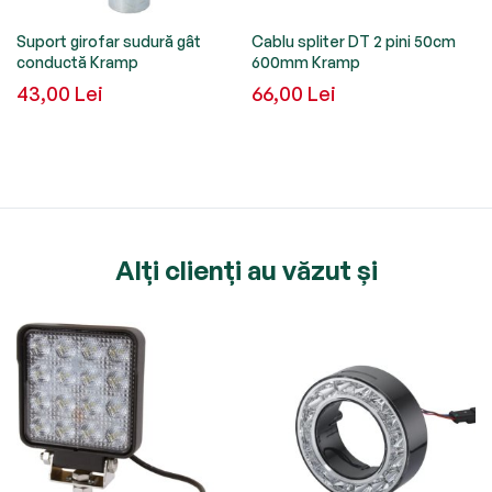
W
Suport girofar sudură gât
Cablu spliter DT 2 pini 50cm
conductă Kramp
600mm Kramp
43,00 Lei
66,00 Lei
Alți clienți au văzut și