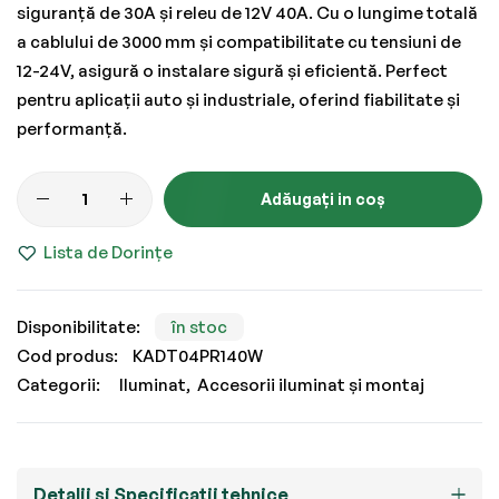
siguranță de 30A și releu de 12V 40A. Cu o lungime totală
a cablului de 3000 mm și compatibilitate cu tensiuni de
12-24V, asigură o instalare sigură și eficientă. Perfect
pentru aplicații auto și industriale, oferind fiabilitate și
performanță.
Adăugați in coș
Lista de Dorințe
în stoc
Cod produs
KADT04PR140W
Categorii:
Iluminat
Accesorii iluminat și montaj
Detalii și Specificații tehnice