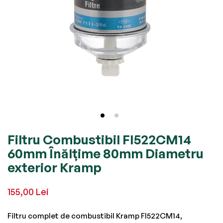
Skip
Filtru Combustibil FI522CM14
to
60mm Înălţime 80mm Diametru
the
exterior Kramp
beginning
of
155,00 Lei
the
images
Filtru complet de combustibil Kramp FI522CM14,
gallery