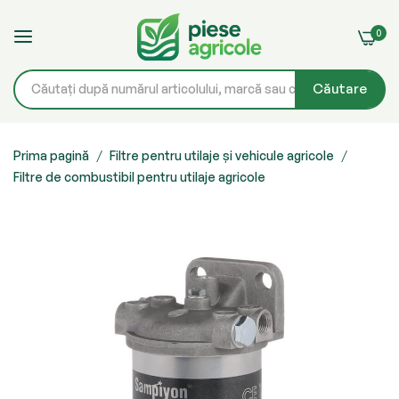
0
Căutare
Mergeți
la
Prima pagină
Filtre pentru utilaje și vehicule agricole
Filtre de combustibil pentru utilaje agricole
Conținut
Skip
to
the
end
of
the
images
gallery