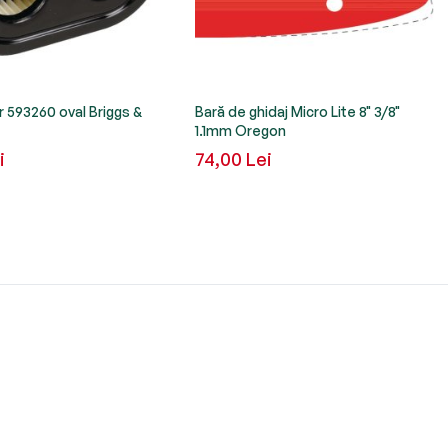
er 593260 oval Briggs &
Bară de ghidaj Micro Lite 8" 3/8"
1.1mm Oregon
i
74,00 Lei