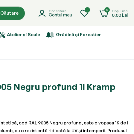
0
0
Coșul meu
Conectare
Căutare
0,00 Lei
Contul meu
Atelier și Scule
Grădină și Forestier
05 Negru profund 1l Kramp
ntetică, cod RAL 9005 Negru profund, este o vopsea 1K de 1
plumb, cu o rezistență ridicată la UV și intemperii. Produsul