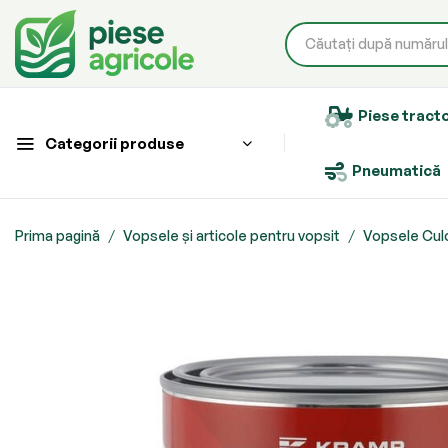
Piese tract
Categorii produse
Pneumatică
Prima pagină
Vopsele și articole pentru vopsit
Vopsele Culor
Skip
to
the
end
of
the
images