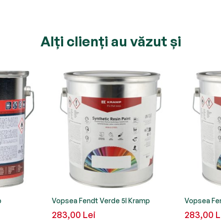
Alți clienți au văzut și
p
Vopsea Fendt Verde 5l Kramp
Vopsea Fen
283,00 Lei
283,00 L