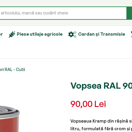
or
Piese utilaje agricole
Cardan și Transmisie
i RAL - Cutii
Vopsea RAL 90
90,00 Lei
Vopseaua Kramp din rășină si
litru, formulată fără crom și 