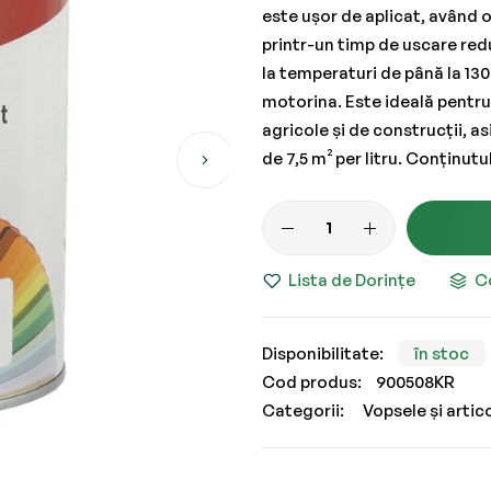
este ușor de aplicat, având o 
printr-un timp de uscare redu
la temperaturi de până la 130
motorina. Este ideală pentru u
agricole și de construcții, a
de 7,5 m² per litru. Conținu
Lista de Dorințe
C
în stoc
Cod produs
900508KR
Categorii:
Vopsele și artic