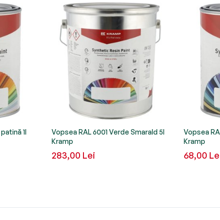
atină 1l
Vopsea RAL 6001 Verde Smarald 5l
Vopsea RAL
Kramp
Kramp
283,00 Lei
68,00 Le