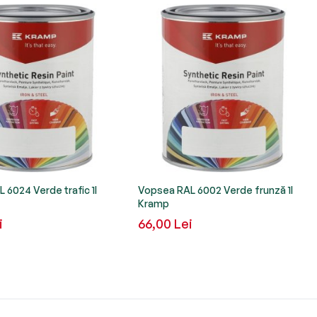
 6024 Verde trafic 1l
Vopsea RAL 6002 Verde frunză 1l
Kramp
i
66,00 Lei