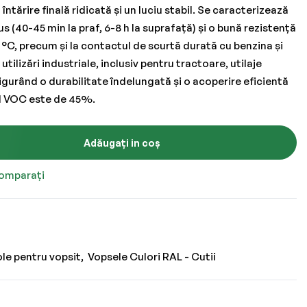
întărire finală ridicată și un luciu stabil. Se caracterizează
s (40-45 min la praf, 6-8 h la suprafață) și o bună rezistență
 °C, precum și la contactul de scurtă durată cu benzina și
tilizări industriale, inclusiv pentru tractoare, utilaje
sigurând o durabilitate îndelungată și o acoperire eficientă
tul VOC este de 45%.
Adăugați in coș
omparați
ole pentru vopsit
Vopsele Culori RAL - Cutii