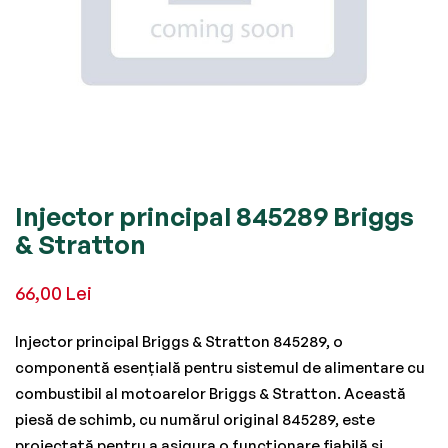
Skip
Injector principal 845289 Briggs
to
& Stratton
the
beginning
66,00 Lei
of
the
Injector principal Briggs & Stratton 845289, o
images
componentă esențială pentru sistemul de alimentare cu
gallery
combustibil al motoarelor Briggs & Stratton. Această
piesă de schimb, cu numărul original 845289, este
proiectată pentru a asigura o funcționare fiabilă și