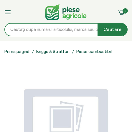
0
Căutare
Mergeți
la
Prima pagină
Briggs & Stratton
Piese combustibil
Conținut
Skip
to
the
end
of
the
images
gallery