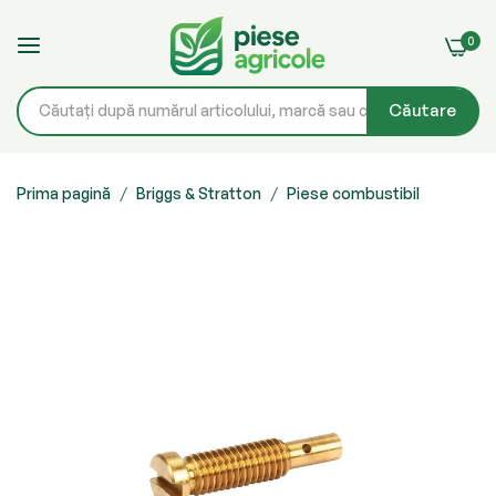
0
Căutare
Mergeți
la
Prima pagină
Briggs & Stratton
Piese combustibil
Conținut
Skip
to
the
end
of
the
images
gallery