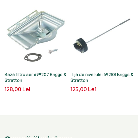
Bază filtru aer 699207 Briggs &
Tijă de nivel ulei 692101 Briggs &
R
Stratton
Stratton
128,00 Lei
125,00 Lei