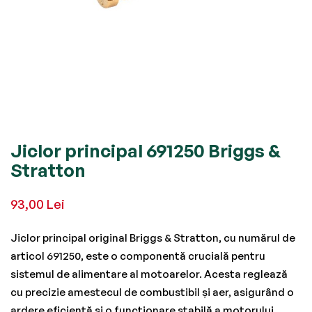
Skip
Jiclor principal 691250 Briggs &
to
Stratton
the
beginning
93,00 Lei
of
the
Jiclor principal original Briggs & Stratton, cu numărul de
images
articol 691250, este o componentă crucială pentru
gallery
sistemul de alimentare al motoarelor. Acesta reglează
cu precizie amestecul de combustibil și aer, asigurând o
ardere eficientă și o funcționare stabilă a motorului.