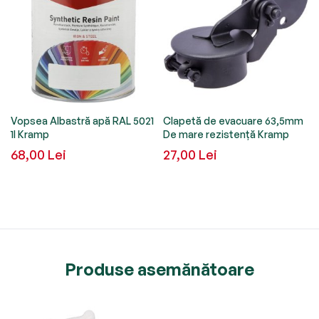
&
Vopsea Albastră apă RAL 5021
Clapetă de evacuare 63,5mm
1l Kramp
De mare rezistență Kramp
68,00 Lei
27,00 Lei
Produse asemănătoare