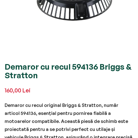
Skip
Demaror cu recul 594136 Briggs &
to
Stratton
the
beginning
160,00 Lei
of
the
Demaror cu recul original Briggs & Stratton, număr
images
articol 594136, esențial pentru pornirea fiabilă a
gallery
motoarelor compatibile. Această piesă de schimb este
proiectată pentru a se potrivi perfect cu utilaje și
vehicule Briggs & Stratton, asigurând o integrare precisă