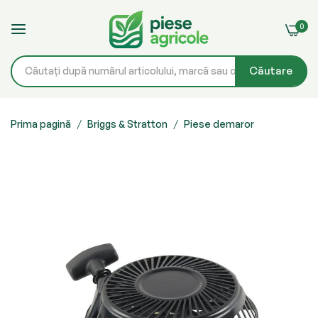
0
Căutare
Mergeți
la
Prima pagină
Briggs & Stratton
Piese demaror
Conținut
Skip
to
the
end
of
the
images
gallery