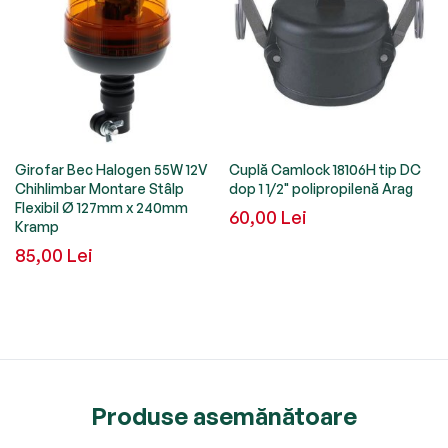
Girofar Bec Halogen 55W 12V
Cuplă Camlock 18106H tip DC
Chihlimbar Montare Stâlp
dop 1 1/2" polipropilenă Arag
Flexibil Ø 127mm x 240mm
60,00 Lei
Kramp
85,00 Lei
Produse asemănătoare