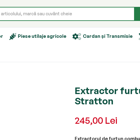
or
Piese utilaje agricole
Cardan și Transmisie
Extractor furt
Stratton
245,00 Lei
Extractorul de furtun combus