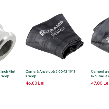
inch Filet
Cameră Anvelopă 6.00-12 TR13
Cameră anv
Kramp
Kramp
16 cu valv
46,00 Lei
47,00 Le