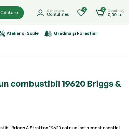
0
0
Coșul meu
Conectare
Căutare
0,00 Lei
Contul meu
Atelier și Scule
Grădină și Forestier
un combustibil 19620 Briggs &
tibil Briggs & Stratton 19620 este un instrument esențial,