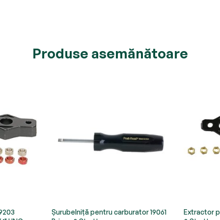
Produse asemănătoare
19203
Șurubelniță pentru carburator 19061
Extractor p