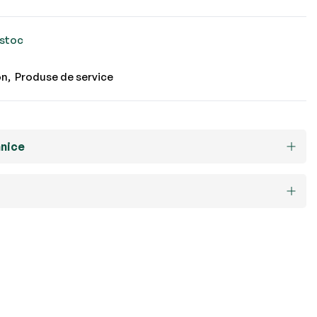
 stoc
on
Produse de service
hnice