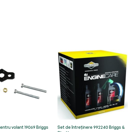
entru volant 19069 Briggs
Set de întreținere 992240 Briggs &