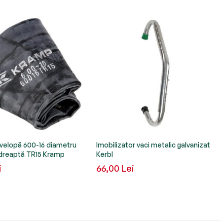
elopă 600-16 diametru
Imobilizator vaci metalic galvanizat
ă dreaptă TR15 Kramp
Kerbl
i
66,00 Lei