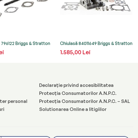
 796122 Briggs & Stratton
Chiulasă 84011649 Briggs & Stratton
ei
1.585,00 Lei
Declarație privind accesibilitatea
Protecția Consumatorilor A.N.P.C.
ter personal
Protecția Consumatorilor A.N.P.C. – SAL
uri
Solutionarea Online a litigiilor