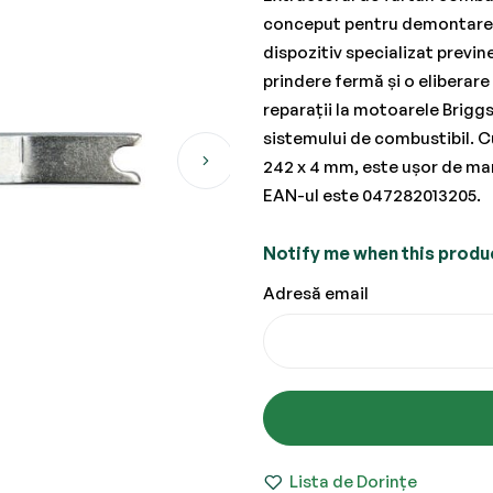
conceput pentru demontarea s
dispozitiv specializat previn
prindere fermă și o eliberare 
reparații la motoarele Briggs
sistemului de combustibil. C
242 x 4 mm, este ușor de man
EAN-ul este 047282013205.
Notify me when this product
Adresă email
Lista de Dorințe