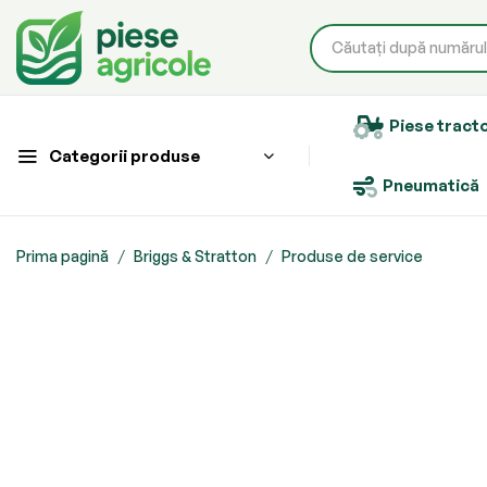
Piese tract
Categorii produse
Pneumatică
Prima pagină
Briggs & Stratton
Produse de service
Skip
to
the
end
of
the
images