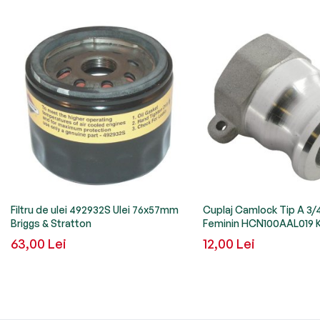
Filtru de ulei 492932S Ulei 76x57mm
Cuplaj Camlock Tip A 3/4 
Briggs & Stratton
Feminin HCN100AAL019 
63,00 Lei
12,00 Lei