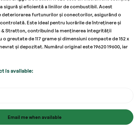
igură și eficientă a liniilor de combustibil. Acest
e deteriorarea furtunurilor și conectorilor, asigurând o
controlată. Este ideal pentru lucrările de întreținere și
 & Stratton, contribuind la menținerea integrității
u o greutate de 117 grame și dimensiuni compacte de 152 x
evrat și depozitat. Numărul original este 19620 19600, iar
 is available:
Email me when available