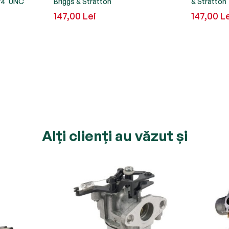
/4" UNC
Briggs & Stratton
& Stratton
147,00 Lei
147,00 L
Alți clienți au văzut și