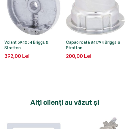
Volant 594054 Briggs &
Capac roată 841794 Briggs &
Stratton
Stratton
392,00 Lei
200,00 Lei
Alți clienți au văzut și