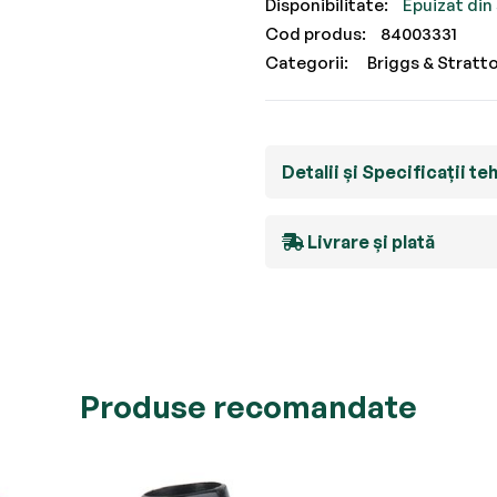
Epuizat din
Cod produs
84003331
Categorii:
Briggs & Stratt
Detalii și Specificații te
Livrare și plată
Produse recomandate