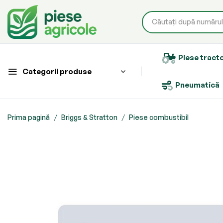
Piese tract
Categorii produse
Pneumatică
Prima pagină
Briggs & Stratton
Piese combustibil
Skip
to
the
end
of
the
images