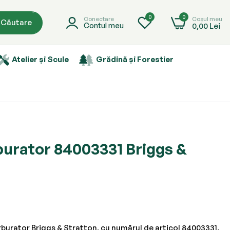
0
0
Coșul meu
Conectare
Căutare
0,00 Lei
Contul meu
Atelier și Scule
Grădină și Forestier
burator 84003331 Briggs &
arburator Briggs & Stratton, cu numărul de articol 84003331.