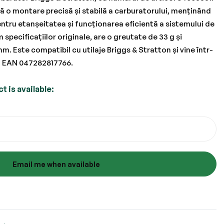
o montare precisă și stabilă a carburatorului, menținând
tru etanșeitatea și funcționarea eficientă a sistemului de
specificațiilor originale, are o greutate de 33 g și
mm. Este compatibil cu utilaje Briggs & Stratton și vine într-
d EAN 047282817766.
 is available:
Email me when available