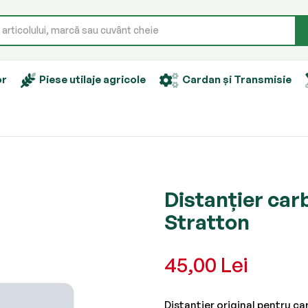
or
Piese utilaje agricole
Cardan și Transmisie
Distanțier car
Stratton
45,00 Lei
Distanțier original pentru c