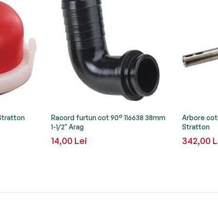
Stratton
Racord furtun cot 90° 116638 38mm
Arbore cot
1-1/2" Arag
Stratton
14,00 Lei
342,00 L