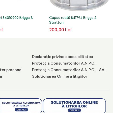
ri 84010902 Briggs &
Capac roată 841794 Briggs &
Stratton
ei
200,00 Lei
Declarație privind accesibilitatea
Protecția Consumatorilor A.N.P.C.
ter personal
Protecția Consumatorilor A.N.P.C. – SAL
uri
Solutionarea Online a litigiilor