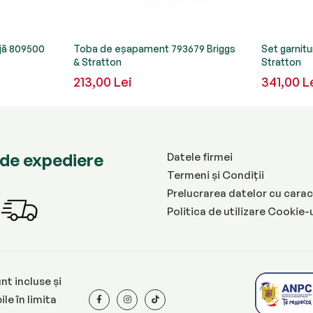
ojă 809500
Toba de eșapament 793679 Briggs
Set garnitu
& Stratton
Stratton
213,00 Lei
341,00 L
de expediere
Datele firmei
Termeni și Condiții
Prelucrarea datelor cu carac
Politica de utilizare Cookie-
nt incluse și
le în limita