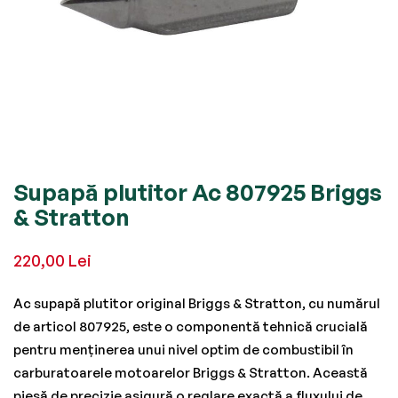
Skip
Supapă plutitor Ac 807925 Briggs
to
& Stratton
the
beginning
220,00 Lei
of
the
Ac supapă plutitor original Briggs & Stratton, cu numărul
images
de articol 807925, este o componentă tehnică crucială
gallery
pentru menținerea unui nivel optim de combustibil în
carburatoarele motoarelor Briggs & Stratton. Această
piesă de precizie asigură o reglare exactă a fluxului de