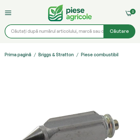
0
Căutare
Mergeți
la
Prima pagină
Briggs & Stratton
Piese combustibil
Conținut
Skip
to
the
end
of
the
images
gallery