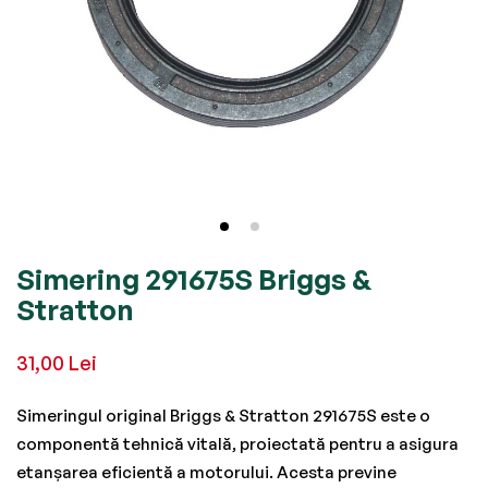
Skip
Simering 291675S Briggs &
to
Stratton
the
beginning
31,00 Lei
of
the
Simeringul original Briggs & Stratton 291675S este o
images
componentă tehnică vitală, proiectată pentru a asigura
gallery
etanșarea eficientă a motorului. Acesta previne