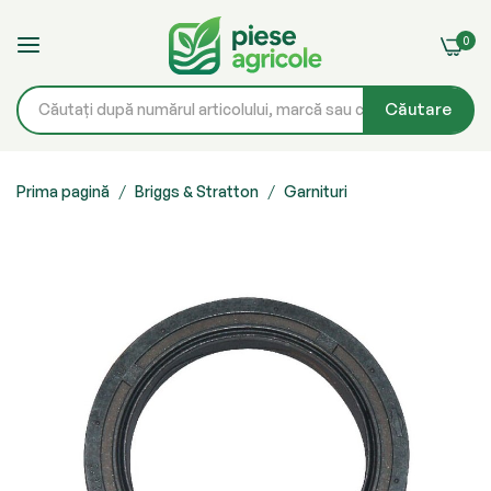
0
Căutare
Mergeți
la
Prima pagină
Briggs & Stratton
Garnituri
Conținut
Skip
to
the
end
of
the
images
gallery