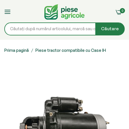
0
Căutare
Mergeți
la
Prima pagină
Piese tractor compatibile cu Case IH
Conținut
Skip
to
the
end
of
the
images
gallery