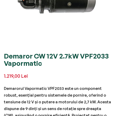
Skip
Demaror CW 12V 2.7kW VPF2033
to
Vapormatic
the
beginning
1.219,00 Lei
of
the
Demarorul Vapormatic VPF2033 este un component
images
robust, esențial pentru sistemele de pornire, oferind o
gallery
tensiune de 12 V și o putere a motorului de 2,7 kW. Acesta
dispune de 9 dinți și un sens de rotație spre dreapta
(CW), asigurând o pornire eficientă. Proiectat pentru o