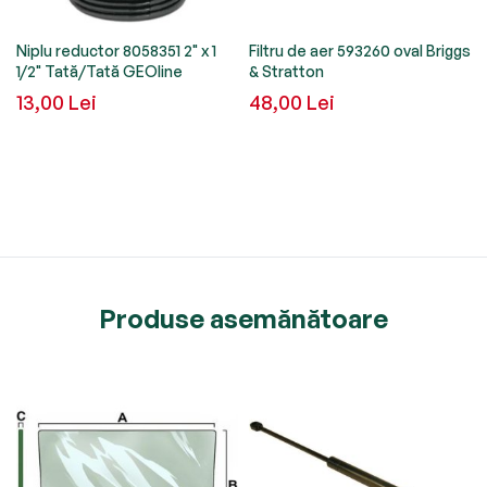
Niplu reductor 8058351 2" x 1
Filtru de aer 593260 oval Briggs
1/2" Tată/Tată GEOline
& Stratton
13,00 Lei
48,00 Lei
Produse asemănătoare