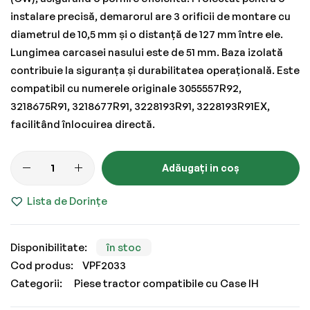
instalare precisă, demarorul are 3 orificii de montare cu
diametrul de 10,5 mm și o distanță de 127 mm între ele.
Lungimea carcasei nasului este de 51 mm. Baza izolată
contribuie la siguranța și durabilitatea operațională. Este
compatibil cu numerele originale 3055557R92,
3218675R91, 3218677R91, 3228193R91, 3228193R91EX,
facilitând înlocuirea directă.
Adăugați in coș
Lista de Dorințe
în stoc
Cod produs
VPF2033
Categorii:
Piese tractor compatibile cu Case IH