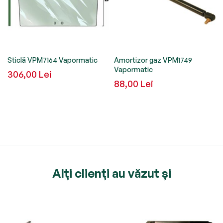
Sticlă VPM7164 Vapormatic
Amortizor gaz VPM1749
Vapormatic
306,00 Lei
88,00 Lei
Alți clienți au văzut și