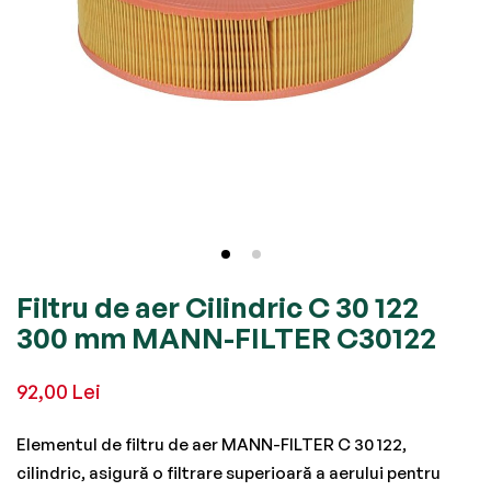
Skip
Filtru de aer Cilindric C 30 122
to
300 mm MANN-FILTER C30122
the
beginning
92,00 Lei
of
the
Elementul de filtru de aer MANN-FILTER C 30 122,
images
cilindric, asigură o filtrare superioară a aerului pentru
gallery