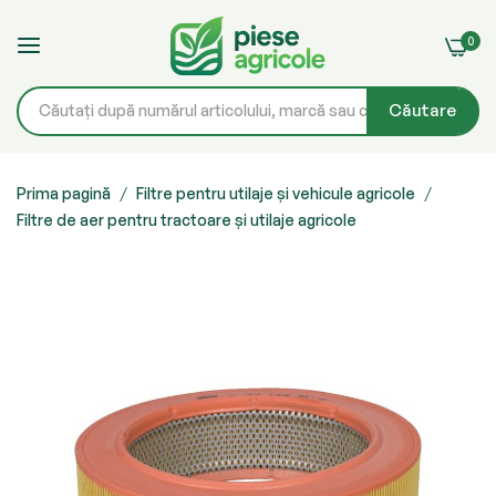
0
Căutare
Mergeți
la
Prima pagină
Filtre pentru utilaje și vehicule agricole
Filtre de aer pentru tractoare și utilaje agricole
Conținut
Skip
to
the
end
of
the
images
gallery