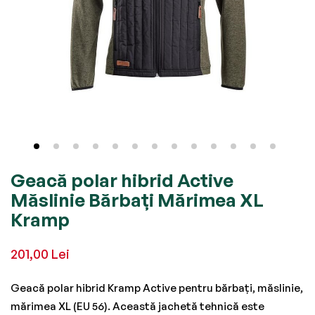
Skip
Geacă polar hibrid Active
to
Măslinie Bărbați Mărimea XL
the
Kramp
beginning
of
201,00 Lei
the
images
Geacă polar hibrid Kramp Active pentru bărbați, măslinie,
gallery
mărimea XL (EU 56). Această jachetă tehnică este