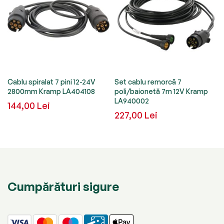
.
Cablu spiralat 7 pini 12-24V
Set cablu remorcă 7
2800mm Kramp LA404108
poli/baionetă 7m 12V Kramp
LA940002
144,00 Lei
227,00 Lei
Cumpărături sigure