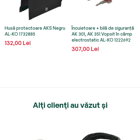
Husă protectoare AKS Negru
Încuietoare + bilă de siguranță
AL-KO 1732885
AK 301, AK 351 Vopsit în câmp
electrostatic AL-KO 1222692
132,00 Lei
307,00 Lei
Alți clienți au văzut și