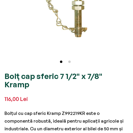
Skip
Bolț cap sferic 7 1/2" x 7/8"
to
Kramp
the
beginning
116,00 Lei
of
the
Bolțul cu cap sferic Kramp Z992219KR este o
images
componentă robustă, ideală pentru aplicații agricole și
gallery
industriale. Cu un diametru exterior al bilei de 50 mm și