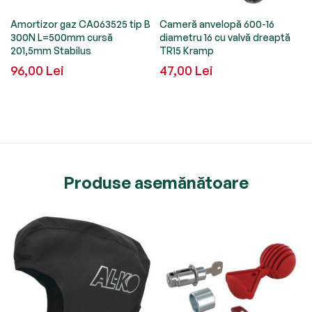
Amortizor gaz CA063525 tip B
Cameră anvelopă 600-16
300N L=500mm cursă
diametru 16 cu valvă dreaptă
201,5mm Stabilus
TR15 Kramp
96,00 Lei
47,00 Lei
Produse asemănătoare