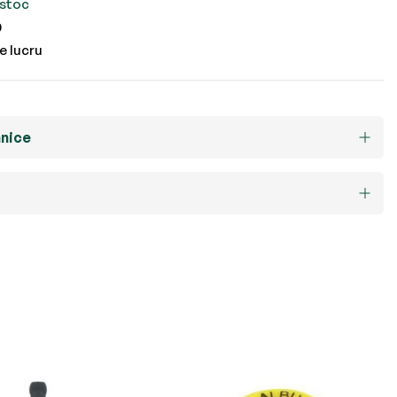
 stoc
0
e lucru
hnice