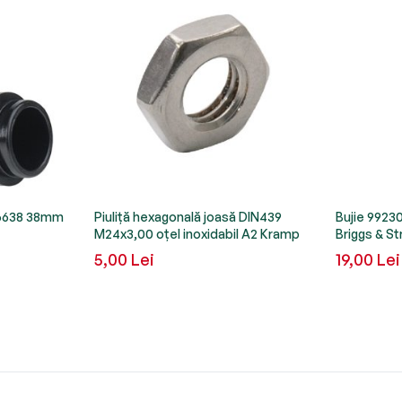
16638 38mm
Piuliță hexagonală joasă DIN439
Bujie 992
M24x3,00 oțel inoxidabil A2 Kramp
Briggs & St
5,00 Lei
19,00 Lei