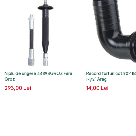
Niplu de ungere 44894GROZ Fără
Racord furtun cot 90° 1
Groz
1-1/2" Arag
293,00 Lei
14,00 Lei