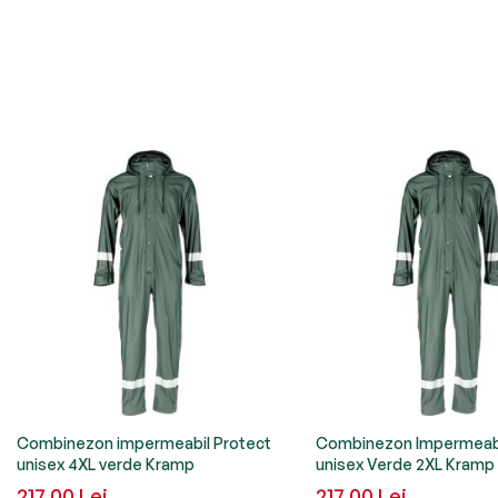
Combinezon impermeabil Protect
Combinezon Impermeabi
unisex 4XL verde Kramp
unisex Verde 2XL Kramp
217,00 Lei
217,00 Lei