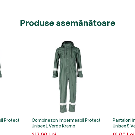
Produse asemănătoare
l Protect
Combinezon impermeabil Protect
Pantaloni 
Unisex L Verde Kramp
Unisex S V
217,00 Lei
91,00 Lei