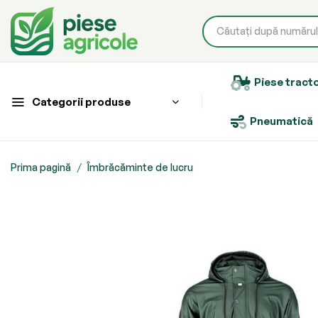
Piese tract
Categorii produse
Pneumatică
Prima pagină
Îmbrăcăminte de lucru
Skip
to
the
end
of
the
images