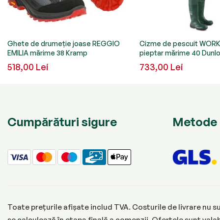
Ghete de drumeție joase REGGIO
Cizme de pescuit WORK
EMILIA mărime 38 Kramp
pieptar mărime 40 Dunl
518,00 Lei
733,00 Lei
Cumpărături sigure
Metode 
Toate prețurile afișate includ TVA. Costurile de livrare nu su
se calculează în etapa finală a comenzii. Ofertele sunt valabi