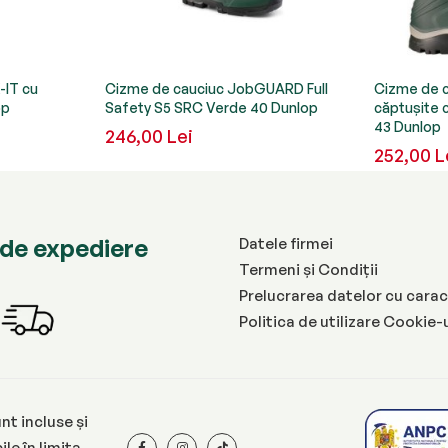
-IT cu
Cizme de cauciuc JobGUARD Full
Cizme de c
op
Safety S5 SRC Verde 40 Dunlop
căptușite 
43 Dunlop
246,00 Lei
252,00 L
de expediere
Datele firmei
Termeni și Condiții
Prelucrarea datelor cu carac
Politica de utilizare Cookie-
nt incluse și
le în limita