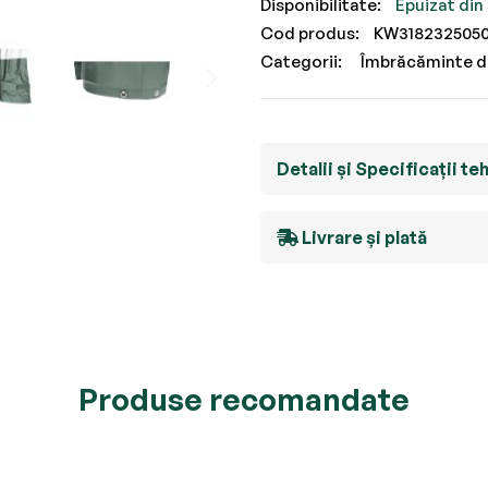
Epuizat din
Cod produs
KW318232505
Categorii:
Îmbrăcăminte d
Detalii și Specificații te
Livrare și plată
Produse recomandate