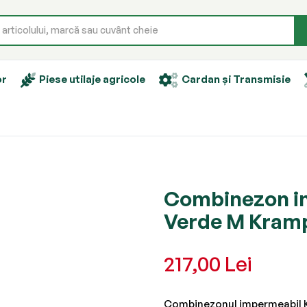
or
Piese utilaje agricole
Cardan și Transmisie
Combinezon im
Verde M Kram
217,00 Lei
Combinezonul impermeabil 