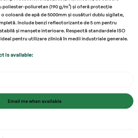
 poliester-poliuretan (190 g/m²) și oferă protecție
Cu o coloană de apă de 5000mm și cusături dublu sigilate,
pletă. Include benzi reflectorizante de 5 cm pentru
justabilă și manșete interioare. Respectă standardele ISO
 ideal pentru utilizare zilnică în medii industriale generale.
 is available:
Email me when available