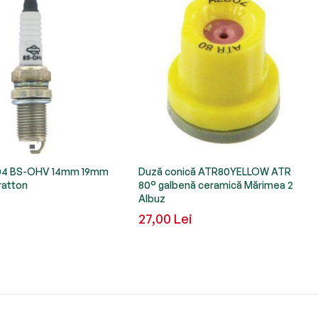
304 BS-OHV 14mm 19mm
Duză conică ATR80YELLOW ATR
ratton
80° galbenă ceramică Mărimea 2
Albuz
27,00 Lei