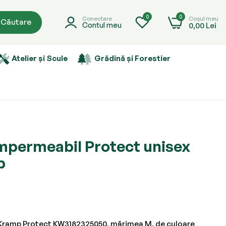
0
0
Coșul meu
Conectare
Căutare
0,00 Lei
Contul meu
Atelier și Scule
Grădină și Forestier
permeabil Protect unisex
p
Kramp Protect KW3182325050, mărimea M, de culoare