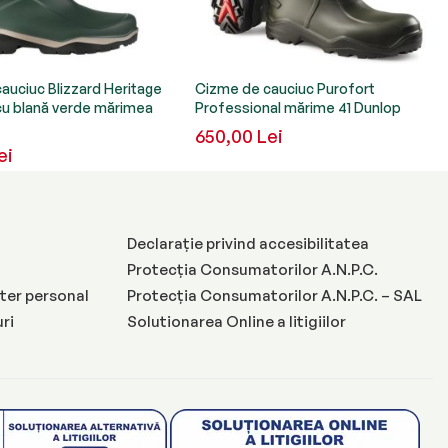
auciuc Blizzard Heritage
Cizme de cauciuc Purofort
cu blană verde mărimea
Professional mărime 41 Dunlop
650,00 Lei
ei
Declarație privind accesibilitatea
Protecția Consumatorilor A.N.P.C.
ter personal
Protecția Consumatorilor A.N.P.C. – SAL
uri
Solutionarea Online a litigiilor