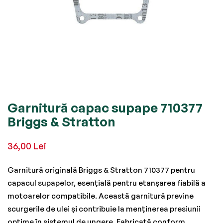
Skip
Garnitură capac supape 710377
to
Briggs & Stratton
the
beginning
36,00 Lei
of
the
Garnitură originală Briggs & Stratton 710377 pentru
images
capacul supapelor, esențială pentru etanșarea fiabilă a
gallery
motoarelor compatibile. Această garnitură previne
scurgerile de ulei și contribuie la menținerea presiunii
optime în sistemul de ungere. Fabricată conform