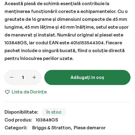
Această piesă de schimb esențială contribuie la
menținerea funcționării corecte a echipamentelor. Cu o
greutate de 16 grame și dimensiuni compacte de 45 mm
lungime, 45 mm lățime și 40 mm înălțime, setul este ușor
de manevrat și instalat. Numărul original al piesei este
103848GS, iar codul EAN este 4016153544304. Fiecare
pachet include o singură bucată, fiind o soluție directă
pentru înlocuirea periilor uzate.
Adăugați in coș
Lista de Dorințe
în stoc
Cod produs
103848GS
Categorii:
Briggs & Stratton
Piese demaror