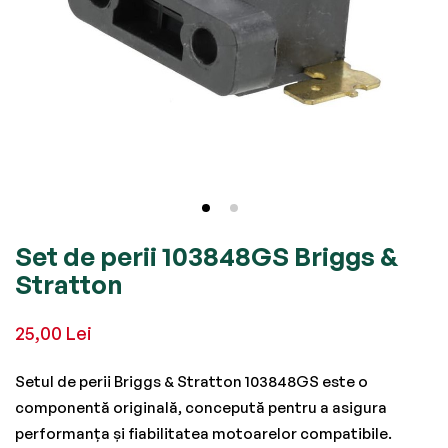
Skip
Set de perii 103848GS Briggs &
to
Stratton
the
beginning
25,00 Lei
of
the
Setul de perii Briggs & Stratton 103848GS este o
images
componentă originală, concepută pentru a asigura
gallery
performanța și fiabilitatea motoarelor compatibile.