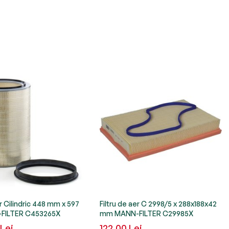
er Cilindric 448 mm x 597
Filtru de aer C 2998/5 x 288x188x42
FILTER C453265X
mm MANN-FILTER C29985X
 Lei
122,00 Lei