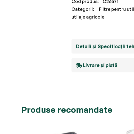
Cod produs
C26571
Categorii:
Filtre pentru uti
utilaje agricole
Detalii și Specificații te
Livrare și plată
Produse recomandate