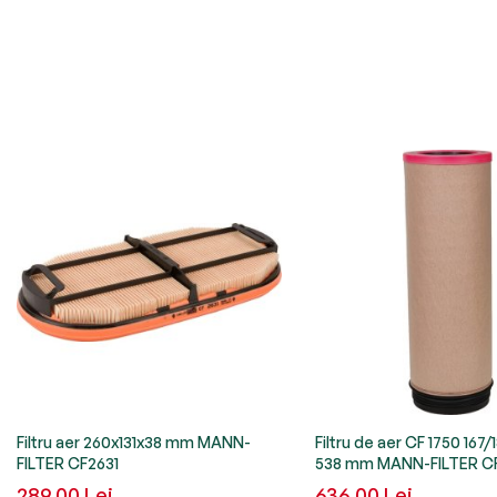
Filtru aer 260x131x38 mm MANN-
Filtru de aer CF 1750 167
FILTER CF2631
538 mm MANN-FILTER C
289,00 Lei
636,00 Lei