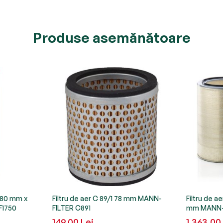
Produse asemănătoare
/180 mm x
Filtru de aer C 89/1 78 mm MANN-
Filtru de a
F1750
FILTER C891
mm MANN-
149,00 Lei
1.363,00