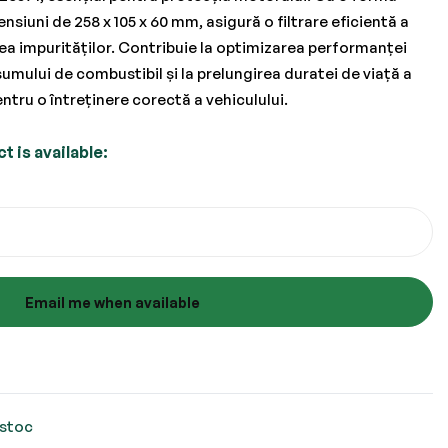
nsiuni de 258 x 105 x 60 mm, asigură o filtrare eficientă a
ea impurităților. Contribuie la optimizarea performanței
umului de combustibil și la prelungirea duratei de viață a
entru o întreținere corectă a vehiculului.
 is available:
Email me when available
 stoc