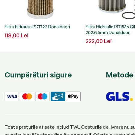
Filtru hidraulic P171722 Donaldson
Filtru Hidraulic P171536 Ci
202x95mm Donaldson
118,00 Lei
222,00 Lei
Cumpărături sigure
Metode 
Toate prețurile afișate includ TVA. Costurile de livrare nu su
se calculează în etapa finală a comenzii. Ofertele sunt valabi