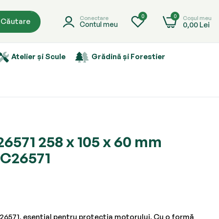
0
0
Coșul meu
Conectare
Căutare
0,00 Lei
Contul meu
Atelier și Scule
Grădină și Forestier
C26571 258 x 105 x 60 mm
C26571
26571, esențial pentru protecția motorului. Cu o formă