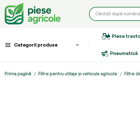
Piese tract
Categorii produse
Pneumatică
Prima pagină
Filtre pentru utilaje și vehicule agricole
Filtre d
Skip
to
the
end
of
the
images