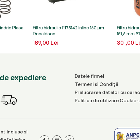
lindric Plasa
Filtru hidraulic P175142 Inline 160 µm
Filtru hidra
Donaldson
151,6 mm 
189,00 Lei
301,00 L
de expediere
Datele firmei
Termeni și Condiții
Prelucrarea datelor cu carac
Politica de utilizare Cookie-
nt incluse și
le în limita