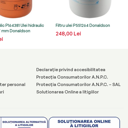
ulic P164381 Ulei hidraulic
Filtru ulei P551264 Donaldson
97 mm Donaldson
248,00 Lei
ei
Declarație privind accesibilitatea
Protecția Consumatorilor A.N.P.C.
ter personal
Protecția Consumatorilor A.N.P.C. – SAL
uri
Solutionarea Online a litigiilor