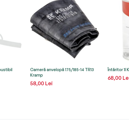
ustibil
Cameră anvelopă 175/185-14 TR13
Întăritor 1l
Kramp
68,00 Le
58,00 Lei