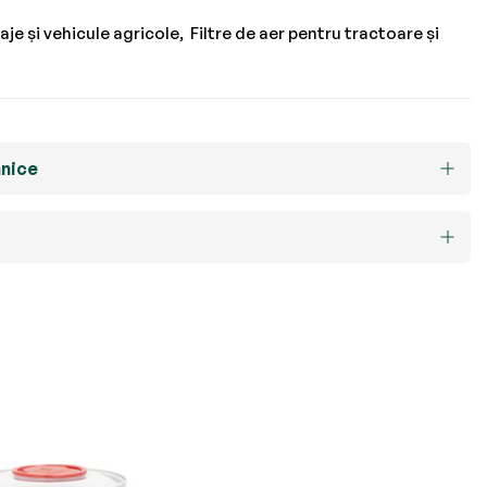
laje și vehicule agricole
Filtre de aer pentru tractoare și
hnice