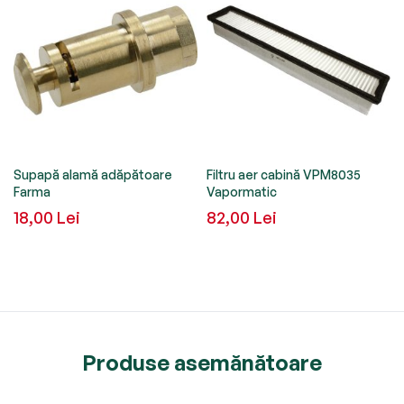
Supapă alamă adăpătoare
Filtru aer cabină VPM8035
Farma
Vapormatic
18,00 Lei
82,00 Lei
Produse asemănătoare