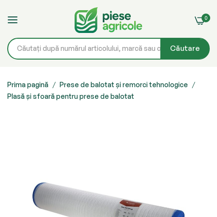
0
Căutare
Mergeți
la
Prima pagină
Prese de balotat și remorci tehnologice
Plasă și sfoară pentru prese de balotat
Conținut
Skip
to
the
end
of
the
images
gallery