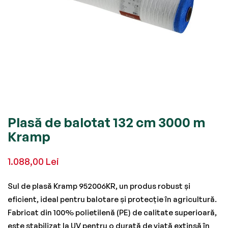
Skip
Plasă de balotat 132 cm 3000 m
to
Kramp
the
beginning
1.088,00 Lei
of
the
Sul de plasă Kramp 952006KR, un produs robust și
images
eficient, ideal pentru balotare și protecție în agricultură.
gallery
Fabricat din 100% polietilenă (PE) de calitate superioară,
este stabilizat la UV pentru o durată de viață extinsă în